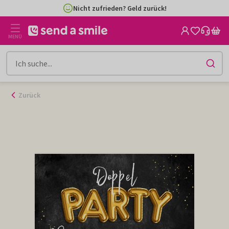
Zum
Nicht zufrieden? Geld zurück!
Inhalt
gehen
MENÜ
Zurück