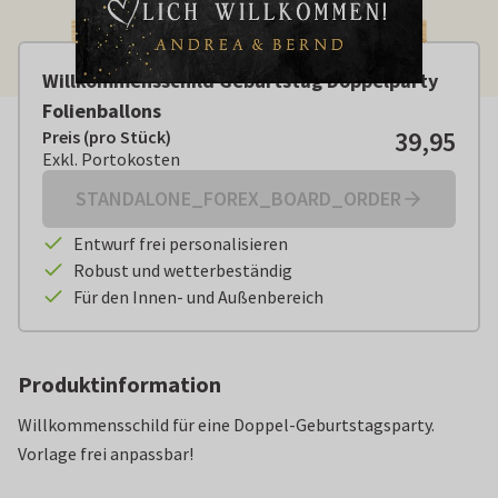
Willkommensschild Geburtstag Doppelparty
Folienballons
39,95
Preis (pro Stück)
Preis (pro Stück):
€ 39,95
Exkl. Portokosten
Exkl. Portokosten
STANDALONE_FOREX_BOARD_ORDER
Entwurf frei personalisieren
Robust und wetterbeständig
Für den Innen- und Außenbereich
Produktinformation
Willkommensschild für eine Doppel-Geburtstagsparty.
Vorlage frei anpassbar!