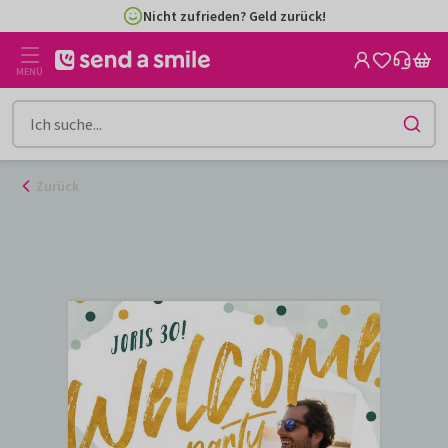
Zum
Nicht zufrieden? Geld zurück!
Inhalt
gehen
MENÜ
Zurück