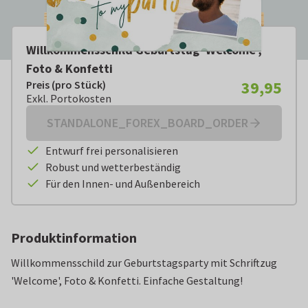
Willkommensschild Geburtstag 'Welcome',
Foto & Konfetti
39,95
Preis (pro Stück)
Preis (pro Stück):
€ 39,95
Exkl. Portokosten
Exkl. Portokosten
STANDALONE_FOREX_BOARD_ORDER
Entwurf frei personalisieren
Robust und wetterbeständig
Für den Innen- und Außenbereich
Produktinformation
Willkommensschild zur Geburtstagsparty mit Schriftzug
'Welcome', Foto & Konfetti. Einfache Gestaltung!