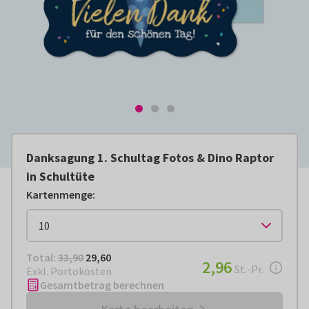
Danksagung 1. Schultag Fotos & Dino Raptor
in Schultüte
Kartenmenge
:
Total:
€ 29,60
Total:
33,90
29,60
€ 2,96
2,96
pro Stück
St.-Pr.
Exkl. Portokosten
Gesamtbetrag berechnen