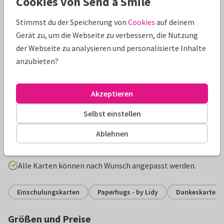
Cookies von Send a Smile
Stimmst du der Speicherung von
Cookies
auf deinem
Gerät zu, um die Webseite zu verbessern, die Nutzung
der Webseite zu analysieren und personalisierte Inhalte
anzubieten?
Akzeptieren
Produktinformation
Selbst einstellen
Danksagung zum 1. Schultag mit Fotos und Raptor-Dino in
Schultüte und Konfetti. Die Karte hat eine tolle Wellenform.
Ablehnen
Vorlage frei gestalten!
Alle Karten können nach Wunsch angepasst werden.
Einschulungskarten
Paperhugs - by Lidy
Dankeskarten
Größen und Preise