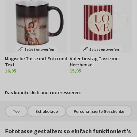
Selbst entwerfen
Selbst entwerfen
Magische Tasse mit Foto und
Valentinstag Tasse mit
Text
Herzhenkel
16,95
15,95
€ 16,95
€ 15,95
Das könnte dich auch interessieren:
Tee
Schokolade
Personalisierte Geschenke
Fototasse gestalten: so einfach funktioniert’s