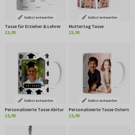
Selbst entwerfen
Selbst entwerfen
Tasse für Erzieher & Lehrer
Muttertag Tasse
13,95
15,95
€ 13,95
€ 15,95
Selbst entwerfen
Selbst entwerfen
Personalisierte Tasse Abitur
Personalisierte Tasse Ostern
13,95
13,95
€ 13,95
€ 13,95