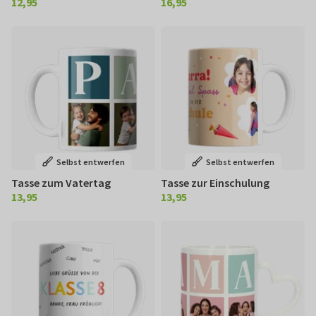
12,95
16,95
€ 12,95
€ 16,95
Selbst entwerfen
Selbst entwerfen
Tasse zum Vatertag
Tasse zur Einschulung
13,95
13,95
€ 13,95
€ 13,95