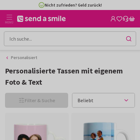
Zum
Zum
Nicht zufrieden? Geld zurück!
Inhalt
Filter
gehen
MENÜ
Personalisiert
Personalisierte Tassen mit eigenem
Foto & Text
Filter & Suche