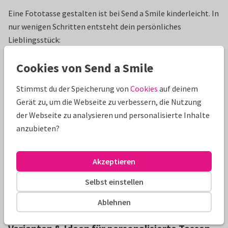
Eine Fototasse gestalten ist bei Send a Smile kinderleicht. In
nur wenigen Schritten entsteht dein persönliches
Lieblingsstück:
Foto hochladen:
Wähle dein schönstes Motiv. Ob
Cookies von Send a Smile
Familienfoto, Haustier oder Urlaubserinnerung.
Text oder Namen hinzufügen:
Ergänze deine Tasse
Stimmst du der Speicherung von
Cookies
auf deinem
mit einem Namen, Spruch oder einem kleinen Gruß.
Gerät zu, um die Webseite zu verbessern, die Nutzung
Vorschau ansehen:
Prüfe direkt online, wie deine
der Webseite zu analysieren und personalisierte Inhalte
Tasse mit Foto aussehen wird.
anzubieten?
Bestellen & freuen:
Zufrieden mit dem Design? Dann
einfach bestellen und dich auf dein persönliches Unikat
Akzeptieren
freuen!
Selbst einstellen
☕️ Hinweis:
Alle personalisierten Tassen sind
spülmaschinenfest, sodass dein Motiv auch nach vielen
Ablehnen
Waschgängen noch strahlt.