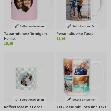
Selbst entwerfen
Selbst entwerfen
Tasse mit herzförmigem
Personalisierte Tasse
Henkel
13,95
€ 13,95
15,95
€ 15,95
Selbst entwerfen
Selbst entwerfen
Kaffeetasse mit Fotos
XXL-Tasse mit Foto und Text