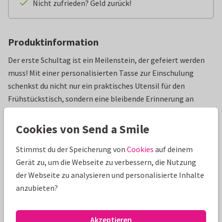
Nicht zufrieden? Geld zurück!
Produktinformation
Der erste Schultag ist ein Meilenstein, der gefeiert werden
muss! Mit einer personalisierten Tasse zur Einschulung
schenkst du nicht nur ein praktisches Utensil für den
Frühstückstisch, sondern eine bleibende Erinnerung an
diesen ganz besonderen Tag. Ob Kakao, Tee oder Milch: Aus
der eigenen Schulkind-Tasse schmeckt es am Morgen vor
Cookies von Send a Smile
dem Unterricht gleich doppelt so gut. Gestalte die Tasse zur
Stimmst du der Speicherung von
Cookies
auf deinem
Einschulung mit dem Namen des Kindes und personalisiere
Gerät zu, um die Webseite zu verbessern, die Nutzung
sie nach Wunsch mit persönlichen Fotos. Ob als Geschenk in
der Webseite zu analysieren und personalisierte Inhalte
der Schultüte oder mit einer Glückwunschkarte per Post –
anzubieten?
die einzigartige Schulkind-Tasse sorgt garantiert für
strahlende Kinderaugen!
Inhalt
: 330ml
Akzeptieren