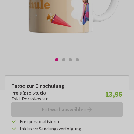
Tasse zur Einschulung
13,95
Preis (pro Stück)
Preis (pro Stück):
€ 13,95
Exkl. Portokosten
Exkl. Portokosten
Entwurf auswählen
Frei personalisieren
Inklusive Sendungsverfolgung