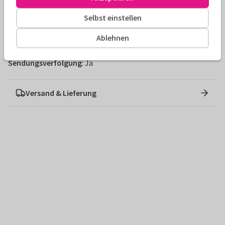
Größe
: 9,8 x 8 cm
Selbst einstellen
Material
: Keramik
Spülmaschinenfest
Ablehnen
Passt in den Briefkasten
: Nein
Sendungsverfolgung
: Ja
Versand & Lieferung