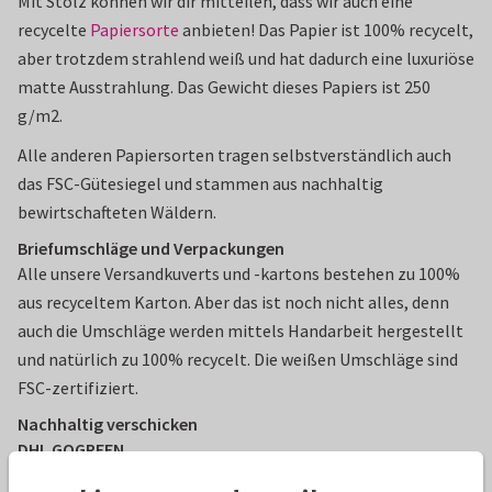
Mit Stolz können wir dir mitteilen, dass wir auch eine
recycelte
Papiersorte
anbieten! Das Papier ist 100% recycelt,
aber trotzdem strahlend weiß und hat dadurch eine luxuriöse
matte Ausstrahlung. Das Gewicht dieses Papiers ist 250
g/m2.
Alle anderen Papiersorten tragen selbstverständlich auch
das FSC-Gütesiegel und stammen aus nachhaltig
bewirtschafteten Wäldern.
Briefumschläge und Verpackungen
Alle unsere Versandkuverts und -kartons bestehen zu 100%
aus recyceltem Karton. Aber das ist noch nicht alles, denn
auch die Umschläge werden mittels Handarbeit hergestellt
und natürlich zu 100% recycelt. Die weißen Umschläge sind
FSC-zertifiziert.
Nachhaltig verschicken
DHL GOGREEN
Send a Smile investiert in den GOGREEN Service von DHL.