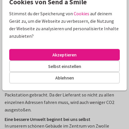
Cookies von Send a Smile
Beim Service GOGREEN werden die durch den Transport
Stimmst du der Speicherung von
Cookies
auf deinem
entstehenden CO2-Emissionen nach Vorgabe der ISO
Gerät zu, um die Webseite zu verbessern, die Nutzung
berechnet und durch externe Klimaschutzprojekte
der Webseite zu analysieren und personalisierte Inhalte
entsprechend ISO ausgeglichen.
anzubieten?
Versand an eine DHL Packstation
Bestellst du eine Kartenauflage, die nicht durch den
Akzeptieren
Briefkasten passt, kannst du deine Bestellung auch an eine
DHL Packstation liefern lassen und anschließend dort
Selbst einstellen
abholen. Das ist nicht nur praktisch, wenn du nicht Zuhause
Ablehnen
bist, sondern auch noch nachhaltig! Deine Bestellung wird
nämlich zusammen mit vielen anderen Paketen zu einer
Packstation gebracht. Da der Lieferant so nicht zu allen
einzelnen Adressen fahren muss, wird auch weniger CO2
ausgestoßen.
Eine bessere Umwelt beginnt bei uns selbst
In unserem schönen Gebäude im Zentrum von Zwolle