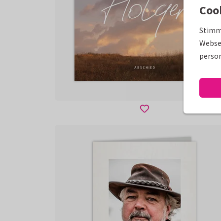
Coo
Stimm
Websei
person