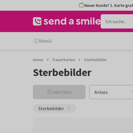
Zum
Zum
Neuer Kunde? 1. Karte grat
Inhalt
Filter
gehen
Menü
Home
Trauerkarten
Sterbebilder
Sterbebilder
Alle Filter
Anlass
Sterbebilder