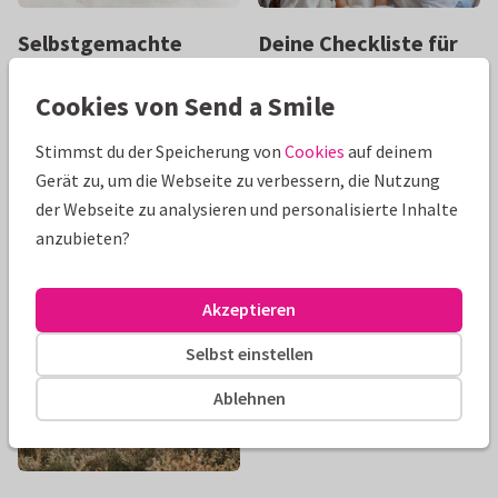
Selbstgemachte
Deine Checkliste für
Gastgeschenke zur
die Kommunion
Cookies von Send a Smile
Kommunion
Schwirren dir auch gerade
1000 Dinge durch den Kopf,
Was schenkt man den Gästen
Stimmst du der Speicherung von
Cookies
auf deinem
die du noch vor der
zur Kommunion? Einfach
Gerät zu, um die Webseite zu verbessern, die Nutzung
Erstkommunion erledigen
eine Kleinigkeit, damit sie
der Webseite zu analysieren und personalisierte Inhalte
möchtest? Sehr gut, dass du
sich an das große Fest
anzubieten?
...
Weiterlesen
erinnern. Und noch persö...
Weiterlesen
Akzeptieren
Selbst einstellen
Ablehnen