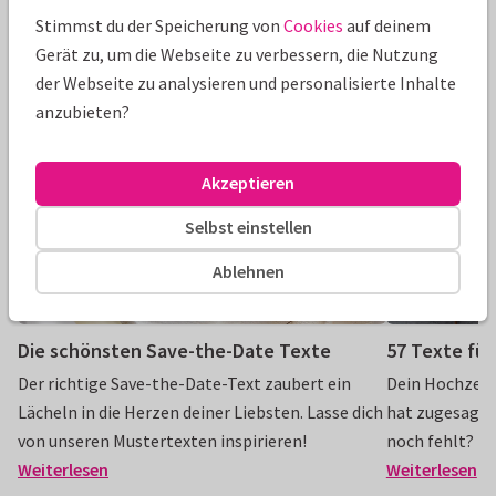
Stimmst du der Speicherung von
Cookies
auf deinem
Mehr lesen
Du bist noch auf der Suche nach Ideen für
Gerät zu, um die Webseite zu verbessern, die Nutzung
Hochzeitstexte oder Inspiration für deine
der Webseite zu analysieren und personalisierte Inhalte
Einladungskarten? Entdecke auf unserem Blog
anzubieten?
Tipps, Mustertexte und kreative Anregungen rund
um das Thema Hochzeit.
Akzeptieren
Selbst einstellen
Ablehnen
Die schönsten Save-the-Date Texte
57 Texte für
Der richtige Save-the-Date-Text zaubert ein
Dein Hochzeit
Lächeln in die Herzen deiner Liebsten. Lasse dich
hat zugesagt u
von unseren Mustertexten inspirieren!
noch fehlt? De
Weiterlesen
Weiterlesen