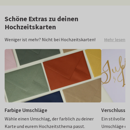
Schöne Extras zu deinen
Hochzeitskarten
Mehr lesen
Weniger ist mehr? Nicht bei Hochzeitskarten!
Verleihe deinen Hochzeitskarten noch den
letzten Schliff mit unseren Extras. Mit farbigen
Umschlägen, Verschlussaufklebern und
Foliendruck verwandelst du deine Karten in echte
Hingucker!
Farbige Umschläge
Verschlussa
Wähle einen Umschlag, der farblich zu deiner
Ein stilvoller,
Karte und eurem Hochzeitsthema passt.
Umschläge ele