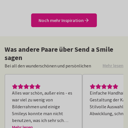
Noch mehr Inspiration
Was andere Paare über Send a Smile
sagen
Mehr lesen
Bei all den wunderschönen und persönlichen
Hochzeitskarten schlagen unsere Herzen höher –
und genau deshalb helfen wir dir gerne bei diesem
besonderen Tag! Unsere Kunden sind ebenso
Alles war schön, außer eins - es
Einfache Handhabun
begeistert von ihren personalisierten Karten.
war viel zu wenig von
Gestaltung der Kar
Lese jetzt, was andere Paare über ihre
Bilderrahmen und einige
Stilvolle Auswahl. 
Erfahrungen mit unseren Produkten und unserem
Smileys konnte man nicht
Abwicklung, schnell
Service berichten!
benutzen, was ich sehr sch…
Mehr lesen