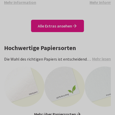
Mehr Information
Mehr Informa
Alle Extras ansehen
Hochwertige Papiersorten
Mehr lesen
Die Wahl des richtigen Papiers ist entscheidend
für die Wirkung deiner Hochzeitskarten. Wir
bieten dir eine große Auswahl hochwertiger
Papiersorten, die deine Karten besonders edel
wirken lassen. Du kannst dich nicht entscheiden?
Bestelle dann einen kostenlosen Probedruck und
du erhältst ein Musterset, um zu Hause in Ruhe zu
vergleichen, welches Papier am besten zu deiner
Karte passt.
Mehr über Papiersorten