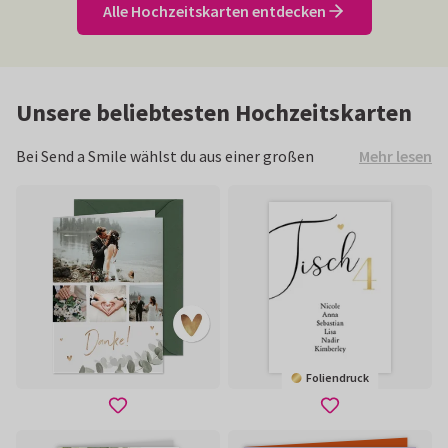
Alle Hochzeitskarten entdecken
Unsere beliebtesten Hochzeitskarten
Mehr lesen
Bei Send a Smile wählst du aus einer großen
Auswahl an Hochzeitskarten in jedem Stil. Da
kann die Entscheidung schon mal etwas
schwerfallen. Schaue dir die Designs an, die bei
anderen Paaren am beliebtesten sind, und finde
die perfekte Karte für deinen besonderen Anlass.
Foliendruck