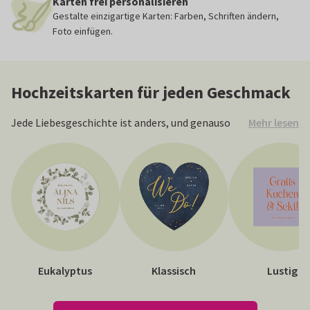
Karten frei personalisieren
Gestalte einzigartige Karten: Farben, Schriften ändern,
Foto einfügen.
Hochzeitskarten für jeden Geschmack
Mehr lesen
Jede Liebesgeschichte ist anders, und genauso
individuell sind unsere Designs. Scrollen Sie durch
unsere vielfältigen Hochzeitskarten und lassen
Sie sich inspirieren. Entdecken Sie beliebte
Designs und Stile wie modern, klassisch oder
vintage. Welche Karte passt am besten zu Ihnen
und Ihrer geplanten Hochzeitsfeier?
Eukalyptus
Klassisch
Lustig