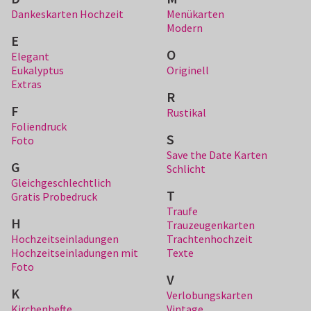
Dankeskarten Hochzeit
Menükarten
Modern
E
O
Elegant
Eukalyptus
Originell
Extras
R
F
Rustikal
Foliendruck
S
Foto
Save the Date Karten
G
Schlicht
Gleichgeschlechtlich
T
Gratis Probedruck
Traufe
H
Trauzeugenkarten
Hochzeitseinladungen
Trachtenhochzeit
Hochzeitseinladungen mit
Texte
Foto
V
K
Verlobungskarten
Kirchenhefte
Vintage