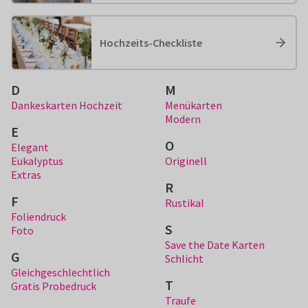
Hochzeits-Checkliste
D
M
Dankeskarten Hochzeit
Menükarten
Modern
E
O
Elegant
Eukalyptus
Originell
Extras
R
F
Rustikal
Foliendruck
S
Foto
Save the Date Karten
G
Schlicht
Gleichgeschlechtlich
T
Gratis Probedruck
Traufe