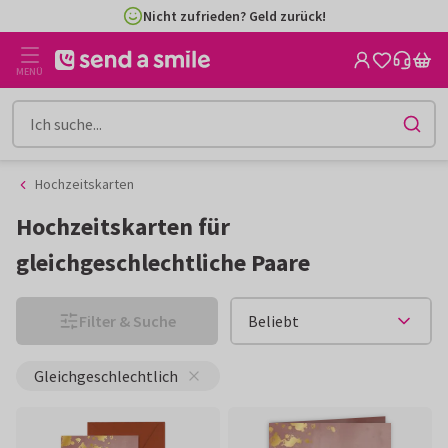
Zum
Zum
Nicht zufrieden? Geld zurück!
Inhalt
Filter
gehen
MENÜ
Hochzeitskarten
Hochzeitskarten für
gleichgeschlechtliche Paare
Filter & Suche
Gleichgeschlechtlich