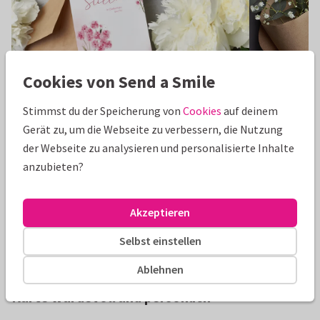
deinem Text einen persönlichen Touch.
Cookies von Send a Smile
Stimmst du der Speicherung von
Cookies
auf deinem
Tröstende Worte & einfühlsame Trauersprüche
Danksagungst
Gerät zu, um die Webseite zu verbessern, die Nutzung
Die richtigen Worte zu finden ist bei einem
Mit diesen Wor
der Webseite zu analysieren und personalisierte Inhalte
Todesfall eine besondere Herausforderung. Das
Herzensmensche
anzubieten?
Geschriebene soll berühren und nichts Falsches
Zeit beistand
hervorrufen.
Dankestexte 
Zu den Trauersprüchen
Akzeptieren
Selbst einstellen
Ablehnen
Trauerkarte selbst gestalten: So wird deine
Karte würdevoll und persönlich