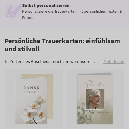
Selbst personalisieren
Personalisiere die Trauerkarten mit persönlichen Texten &
Fotos.
Persönliche Trauerkarten: einfühlsam
und stilvoll
Mehr lesen
In Zeiten des Abschieds möchten wir unsere
Trauer ausdrücken und den verstorbenen
Menschen auf besondere Weise ehren. Mit einer
personalisierten Trauerkarte schaffst du eine
liebevolle Erinnerung, die Trost spendet. Diese
Vorlagen helfen dir dabei, würdevoll Abschied zu
nehmen.