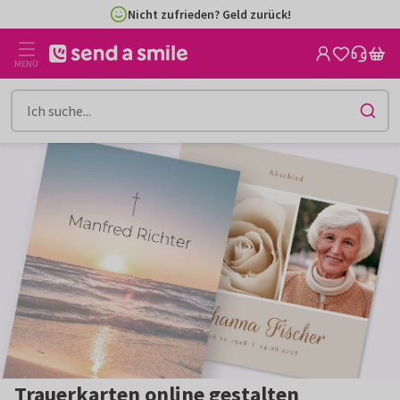
Nicht zufrieden? Geld zurück!
Zum
Zum
Inhalt
Filter
gehen
MENÜ
Trauerkarten online gestalten