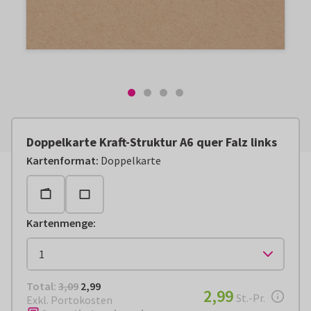
Doppelkarte Kraft-Struktur A6 quer Falz links
Kartenformat
:
Doppelkarte
Kartenmenge
:
Total:
€ 2,99
Total:
3,09
2,99
€ 2,99
2,99
pro Stück
St.-Pr.
Exkl. Portokosten