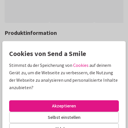
Produktinformation
Doppelkarte in A6 Querformat Kraft-Struktur zum selbst
gestalten (blanko). Ganz einfach selbst entwerfen nach
Cookies von Send a Smile
eigenem Wunsch mit Fotos und Text.
Stimmst du der Speicherung von
Cookies
auf deinem
Alle Karten können nach Wunsch angepasst werden.
Gerät zu, um die Webseite zu verbessern, die Nutzung
der Webseite zu analysieren und personalisierte Inhalte
Blanko Karten
Redactie Send a Smile
anzubieten?
Größen und Preise
Akzeptieren
10 x 15 cm
21 x 15 cm
Selbst einstellen
Anzahl
Preis p./St.
Rabatt