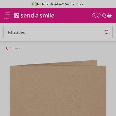
Zum
Nicht zufrieden? Geld zurück!
Inhalt
gehen
MENÜ
Zurück