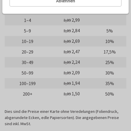
Ablehnen
Gratis
Probedruck
0,49
2,99
1–4
3,09
2,84
5–9
5%
3,09
2,69
10–19
10%
3,09
2,47
20–29
17,5%
3,09
2,24
30–49
25%
3,09
2,09
50–99
30%
3,09
1,94
100–199
35%
3,09
1,50
200+
50%
3,09
Dies sind die Preise einer Karte ohne Veredelungen (Foliendruck,
abgerundete Ecken, edle Papiersorten). Die angegebenen Preise
sind inkl. MwSt.