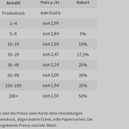
Anzahl
Preis p./St.
Rabatt
Gratis
Probedruck
0,49
2,99
1–4
3,19
2,84
5–9
5%
3,19
2,69
10–19
10%
3,19
2,47
20–29
17,5%
3,19
2,24
30–49
25%
3,19
2,09
50–99
30%
3,19
1,94
100–199
35%
3,19
1,50
200+
50%
3,19
s sind die Preise einer Karte ohne Veredelungen
liendruck, abgerundete Ecken, edle Papiersorten). Die
egebenen Preise sind inkl. MwSt.