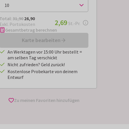
Total:
€ 26,90
Total:
31,90
26,90
€ 2,69
2,69
pro Stück
St.-Pr.
Exkl. Portokosten
Gesamtbetrag berechnen
Karte bearbeiten
An Werktagen vor 15:00 Uhr bestellt =
am selben Tag verschickt
Nicht zufrieden? Geld zurück!
Kostenlose Probekarte von deinem
Entwurf
Zu meinen Favoriten hinzufügen