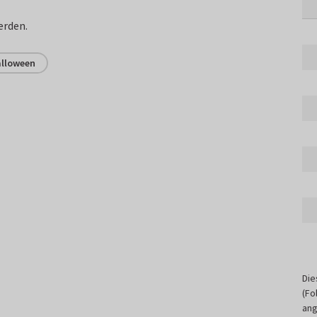
erden.
lloween
Die
(Fo
ang