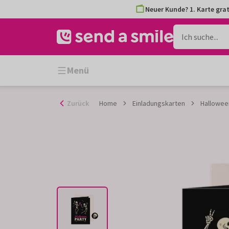
Zum
Neuer Kunde? 1. Karte grat
Inhalt
gehen
Menü
Zurück
Home
Einladungskarten
Halloween