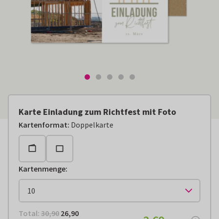
Karte Einladung zum Richtfest mit Foto
Kartenformat
:
Doppelkarte
Kartenmenge
:
Total:
€ 26,90
Total:
30,90
26,90
€ 2,69
pro Stück