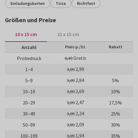
Einladungskarten
Tirza
Richtfest
Größen und Preise
10 x 15 cm
21 x 15 cm
Anzahl
Preis p./St.
Rabatt
Gratis
Probedruck
0,49
2,99
1–4
3,09
2,84
5–9
5%
3,09
2,69
10–19
10%
3,09
2,47
20–29
17,5%
3,09
2,24
30–49
25%
3,09
2,09
50–99
30%
3,09
1,94
100–199
35%
3,09