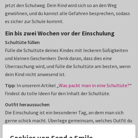
jetzt den Schulweg. Dein Kind wird sich so an den Weg
gewöhnen, und du kannst alle Gefahren besprechen, sodass
es sicher zur Schule kommt.
Ein bis zwei Wochen vor der Einschulung
Schultüte füllen
Fülle die Schultüte deines Kindes mit leckeren Süßigkeiten
und kleinen Geschenken. Denk daran, dass dies eine
Überraschung wird, und fülle die Schultüte am besten, wenn
dein Kind nicht anwesend ist.
Tipp
: In unserem Artikel „
Was packt man in eine Schultüte?
“
findest du tolle Ideen für den Inhalt der Schultüte.
Outfit heraussuchen
Die Einschulung ist ein besonderer Tag, an dem man sich
gerne schick macht. Überlege gemeinsam, welches Outfit du
und dein Kind tragen werdet. Dein Kind sollte sich in dem
Cookies von Send a Smile
Outfit auf jeden Fall wohlfühlen und gut bewegen können.