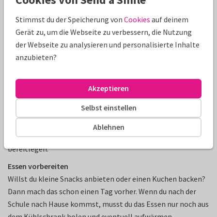
Ein bis drei Tage vor der Einschulung
Stimmst du der Speicherung von
Cookies
auf deinem
Dekoration vorbereiten
Gerät zu, um die Webseite zu verbessern, die Nutzung
Bereite die Dekoration für die Feier nach der Schule bereits
der Webseite zu analysieren und personalisierte Inhalte
vor. So hast du am Tag der Einschulung keine Hektik mehr
anzubieten?
und kannst entspannt in den Tag starten.
Wichtige Dinge herauslegen
Akzeptieren
Leg bereits wichtige Dinge raus, die du am Tag der
Selbst einstellen
Einschulung mitnehmen möchtest, und pack den
Schulranzen. Vergiss zum Beispiel deine Kamera nicht! Du
Ablehnen
kannst auch schon die Kleidung für den ersten Schultag
bereitlegen.
Essen vorbereiten
Willst du kleine Snacks anbieten oder einen Kuchen backen?
Dann mach das schon einen Tag vorher. Wenn du nach der
Schule nach Hause kommst, musst du das Essen nur noch aus
dem Kühlschrank holen und eventuell aufwärmen.