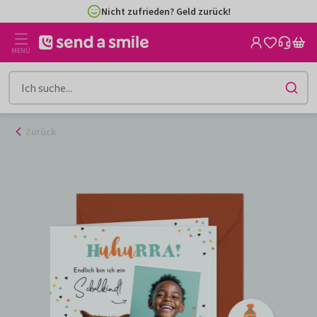
Zum
Nicht zufrieden? Geld zurück!
Inhalt
gehen
MENÜ
Zurück