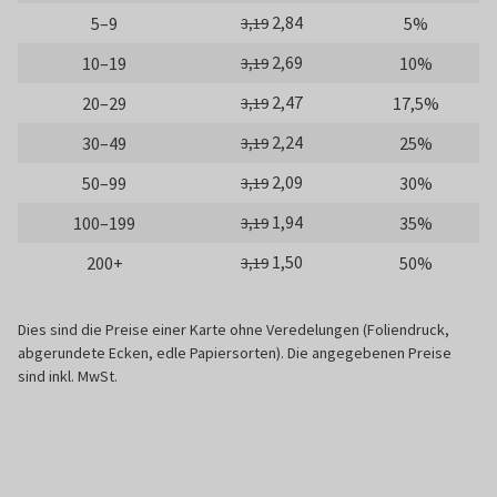
2,84
5–9
5%
3,19
2,69
10–19
10%
3,19
2,47
20–29
17,5%
3,19
2,24
30–49
25%
3,19
2,09
50–99
30%
3,19
1,94
100–199
35%
3,19
1,50
200+
50%
3,19
Dies sind die Preise einer Karte ohne Veredelungen (Foliendruck,
abgerundete Ecken, edle Papiersorten). Die angegebenen Preise
sind inkl. MwSt.