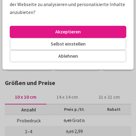
der Webseite zu analysieren und personalisierte Inhalte
Produktinformation
anzubieten?
Dankeskarte zur Einschulung mit eigenem Foto und Uhu mit
Brille & Schultüte. Freie Gestaltung! (Für quadratische
Akzeptieren
Karten fallen extra Portokosten an.)
Selbst einstellen
Alle Karten können nach Wunsch angepasst werden.
Ablehnen
Einschulungskarten
Paperhugs - by Lidy
Dankeskarten
Größen und Preise
10 x 10 cm
14 x 14 cm
21 x 21 cm
Anzahl
Preis p./St.
Rabatt
Gratis
Probedruck
0,49
2,99
1–4
3,19