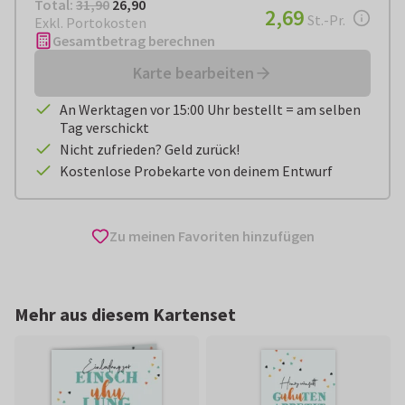
Total:
€ 26,90
Total:
31,90
26,90
€ 2,69
2,69
pro Stück
St.-Pr.
Exkl. Portokosten
Gesamtbetrag berechnen
Karte bearbeiten
An Werktagen vor 15:00 Uhr bestellt = am selben
Tag verschickt
Nicht zufrieden? Geld zurück!
Kostenlose Probekarte von deinem Entwurf
Zu meinen Favoriten hinzufügen
Mehr aus diesem Kartenset