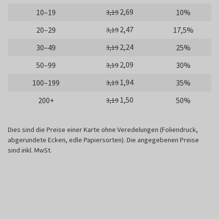
2,69
10–19
10%
3,19
2,47
20–29
17,5%
3,19
2,24
30–49
25%
3,19
2,09
50–99
30%
3,19
1,94
100–199
35%
3,19
1,50
200+
50%
3,19
Dies sind die Preise einer Karte ohne Veredelungen (Foliendruck,
abgerundete Ecken, edle Papiersorten). Die angegebenen Preise
sind inkl. MwSt.