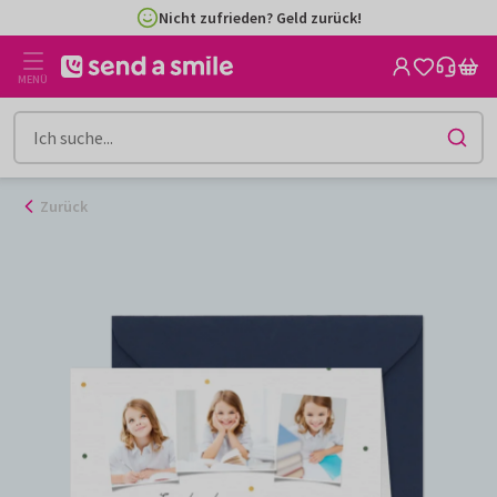
Zum
Nicht zufrieden? Geld zurück!
Inhalt
gehen
MENÜ
Zurück