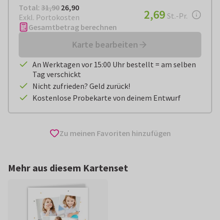
Total:
€ 26,90
Total:
31,90
26,90
€ 2,69
2,69
pro Stück
St.-Pr.
Exkl. Portokosten
Gesamtbetrag berechnen
Karte bearbeiten
An Werktagen vor 15:00 Uhr bestellt = am selben
Tag verschickt
Nicht zufrieden? Geld zurück!
Kostenlose Probekarte von deinem Entwurf
Zu meinen Favoriten hinzufügen
Mehr aus diesem Kartenset