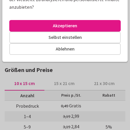
Produktinformation
anzubieten?
Einladungskarte zum Schulanfang mit Fotocollage und
bunten Buchstaben. Kartenvorlage nach Wunsch gestalten!
Akzeptieren
Selbst einstellen
Alle Karten können nach Wunsch angepasst werden.
Ablehnen
Einschulungskarten
Paperhugs - by Lidy
Einladungskar
Größen und Preise
10 x 15 cm
15 x 21 cm
21 x 30 cm
Anzahl
Preis p./St.
Rabatt
Gratis
Probedruck
0,49
2,99
1–4
3,19
2,84
5–9
5%
3,19