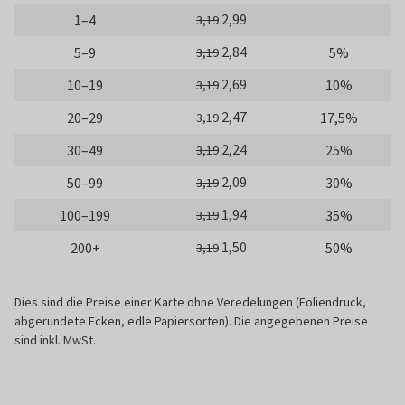
2,99
1–4
3,19
2,84
5–9
5%
3,19
2,69
10–19
10%
3,19
2,47
20–29
17,5%
3,19
2,24
30–49
25%
3,19
2,09
50–99
30%
3,19
1,94
100–199
35%
3,19
1,50
200+
50%
3,19
Dies sind die Preise einer Karte ohne Veredelungen (Foliendruck,
abgerundete Ecken, edle Papiersorten). Die angegebenen Preise
sind inkl. MwSt.