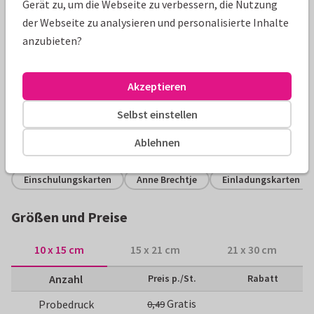
Gerät zu, um die Webseite zu verbessern, die Nutzung
der Webseite zu analysieren und personalisierte Inhalte
anzubieten?
Produktinformation
Fröhliche Einladung zur Einschulungsfeier mit buntem
Akzeptieren
Blumenmuster. Mit eigenen Fotos und personalisierbaren
Texten. Vorlage nach Wunsch anpassen!
Selbst einstellen
Ablehnen
Alle Karten können nach Wunsch angepasst werden.
Einschulungskarten
Anne Brechtje
Einladungskarten
Größen und Preise
10 x 15 cm
15 x 21 cm
21 x 30 cm
Anzahl
Preis p./St.
Rabatt
Gratis
Probedruck
0,49