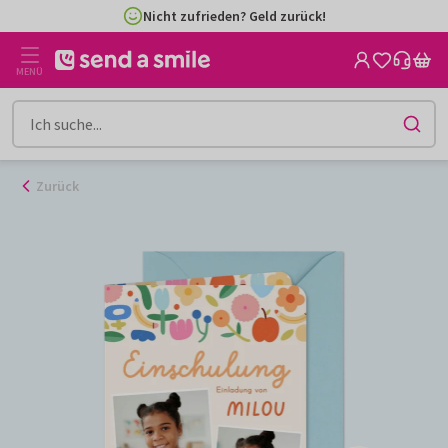
Zum
Nicht zufrieden? Geld zurück!
Inhalt
gehen
MENÜ
Zurück