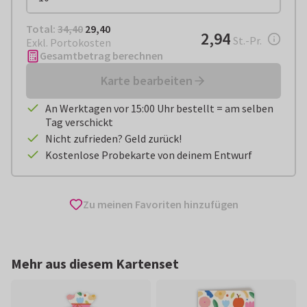
Total:
€ 29,40
Total:
34,40
29,40
€ 2,94
2,94
pro Stück
St.-Pr.
Exkl. Portokosten
Gesamtbetrag berechnen
Karte bearbeiten
An Werktagen vor 15:00 Uhr bestellt = am selben
Tag verschickt
Nicht zufrieden? Geld zurück!
Kostenlose Probekarte von deinem Entwurf
Zu meinen Favoriten hinzufügen
Mehr aus diesem Kartenset