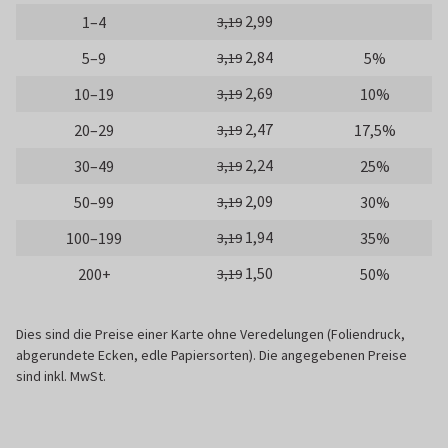
2,99
1–4
3,19
2,84
5–9
5%
3,19
2,69
10–19
10%
3,19
2,47
20–29
17,5%
3,19
2,24
30–49
25%
3,19
2,09
50–99
30%
3,19
1,94
100–199
35%
3,19
1,50
200+
50%
3,19
Dies sind die Preise einer Karte ohne Veredelungen (Foliendruck,
abgerundete Ecken, edle Papiersorten). Die angegebenen Preise
sind inkl. MwSt.