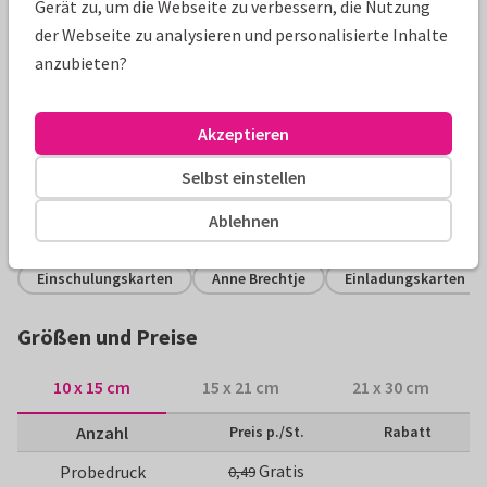
Gerät zu, um die Webseite zu verbessern, die Nutzung
der Webseite zu analysieren und personalisierte Inhalte
anzubieten?
Produktinformation
Foto-Einladung zur Einschulung in trendy Look mit blauem
Akzeptieren
Schulranzen, Schultüte und fröhlichem Konfetti. An der
Innenseite passt ein weiteres Foto.
Selbst einstellen
Ablehnen
Alle Karten können nach Wunsch angepasst werden.
Einschulungskarten
Anne Brechtje
Einladungskarten
Größen und Preise
10 x 15 cm
15 x 21 cm
21 x 30 cm
Anzahl
Preis p./St.
Rabatt
Gratis
Probedruck
0,49