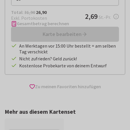
Total:
€ 26,90
Total:
31,90
26,90
€ 2,69
2,69
pro Stück
St.-Pr.
Exkl. Portokosten
Gesamtbetrag berechnen
Karte bearbeiten
An Werktagen vor 15:00 Uhr bestellt = am selben
Tag verschickt
Nicht zufrieden? Geld zurück!
Kostenlose Probekarte von deinem Entwurf
Zu meinen Favoriten hinzufügen
Mehr aus diesem Kartenset