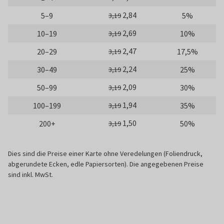
2,84
5–9
5%
3,19
2,69
10–19
10%
3,19
2,47
20–29
17,5%
3,19
2,24
30–49
25%
3,19
2,09
50–99
30%
3,19
1,94
100–199
35%
3,19
1,50
200+
50%
3,19
Dies sind die Preise einer Karte ohne Veredelungen (Foliendruck,
abgerundete Ecken, edle Papiersorten). Die angegebenen Preise
sind inkl. MwSt.