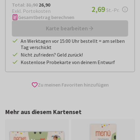
Total:
€ 26,90
Total:
31,90
26,90
€ 2,69
2,69
pro Stück
St.-Pr.
Exkl. Portokosten
Gesamtbetrag berechnen
Karte bearbeiten
An Werktagen vor 15:00 Uhr bestellt = am selben
Tag verschickt
Nicht zufrieden? Geld zurück!
Kostenlose Probekarte von deinem Entwurf
Zu meinen Favoriten hinzufügen
Mehr aus diesem Kartenset