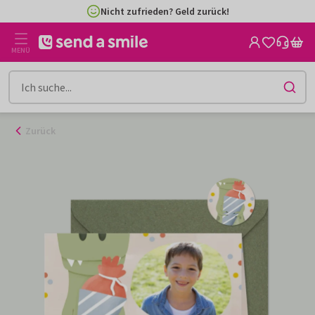
Zum
Nicht zufrieden? Geld zurück!
Inhalt
gehen
MENÜ
Zurück