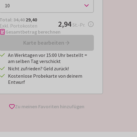
Total:
€ 29,40
Total:
34,40
29,40
€ 2,94
2,94
pro Stück
St.-Pr.
Exkl. Portokosten
Gesamtbetrag berechnen
Karte bearbeiten
An Werktagen vor 15:00 Uhr bestellt =
am selben Tag verschickt
Nicht zufrieden? Geld zurück!
Kostenlose Probekarte von deinem
Entwurf
Zu meinen Favoriten hinzufügen