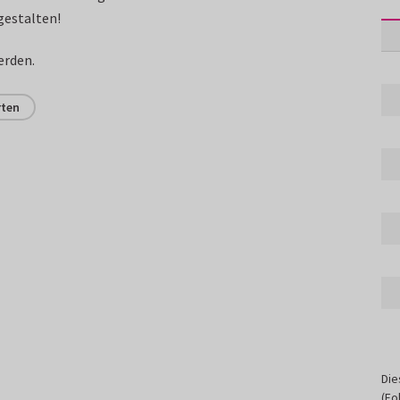
gestalten!
erden.
rten
Die
(Fo