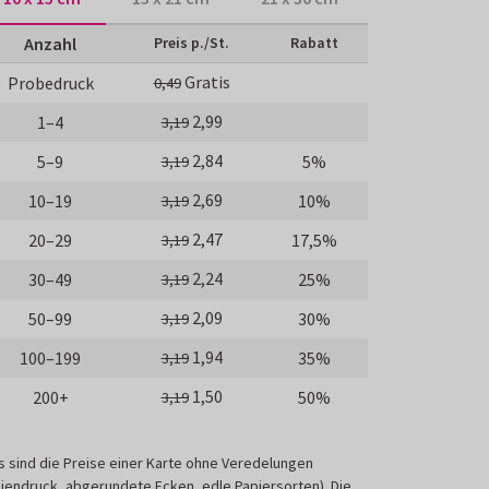
Anzahl
Preis p./St.
Rabatt
Gratis
Probedruck
0,49
2,99
1–4
3,19
2,84
5–9
5%
3,19
2,69
10–19
10%
3,19
2,47
20–29
17,5%
3,19
2,24
30–49
25%
3,19
2,09
50–99
30%
3,19
1,94
100–199
35%
3,19
1,50
200+
50%
3,19
s sind die Preise einer Karte ohne Veredelungen
liendruck, abgerundete Ecken, edle Papiersorten). Die