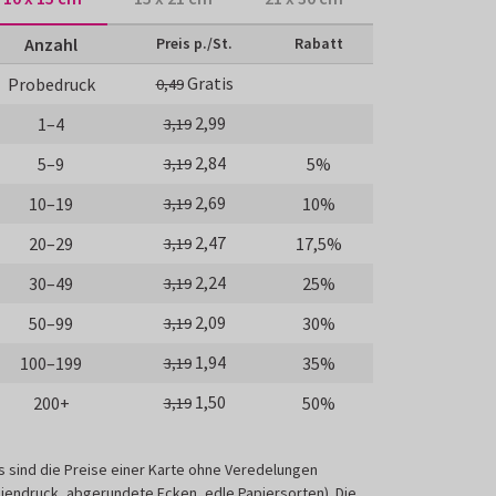
Anzahl
Preis p./St.
Rabatt
Gratis
Probedruck
0,49
2,99
1–4
3,19
2,84
5–9
5%
3,19
2,69
10–19
10%
3,19
2,47
20–29
17,5%
3,19
2,24
30–49
25%
3,19
2,09
50–99
30%
3,19
1,94
100–199
35%
3,19
1,50
200+
50%
3,19
s sind die Preise einer Karte ohne Veredelungen
liendruck, abgerundete Ecken, edle Papiersorten). Die