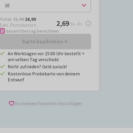
Total:
€ 26,90
Total:
31,90
26,90
€ 2,69
2,69
pro Stück
St.-Pr.
Exkl. Portokosten
Gesamtbetrag berechnen
Karte bearbeiten
An Werktagen vor 15:00 Uhr bestellt =
am selben Tag verschickt
Nicht zufrieden? Geld zurück!
Kostenlose Probekarte von deinem
Entwurf
Zu meinen Favoriten hinzufügen