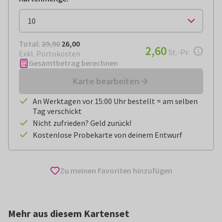
Total:
€ 26,00
Total:
29,90
26,00
€ 2,60
2,60
pro Stück
St.-Pr.
Exkl. Portokosten
Gesamtbetrag berechnen
Karte bearbeiten
An Werktagen vor 15:00 Uhr bestellt = am selben
Tag verschickt
Nicht zufrieden? Geld zurück!
Kostenlose Probekarte von deinem Entwurf
Zu meinen Favoriten hinzufügen
Mehr aus diesem Kartenset