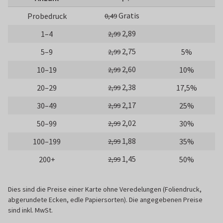
Gratis
Probedruck
0,49
2,89
1–4
2,99
2,75
5–9
5%
2,99
2,60
10–19
10%
2,99
2,38
20–29
17,5%
2,99
2,17
30–49
25%
2,99
2,02
50–99
30%
2,99
1,88
100–199
35%
2,99
1,45
200+
50%
2,99
Dies sind die Preise einer Karte ohne Veredelungen (Foliendruck,
abgerundete Ecken, edle Papiersorten). Die angegebenen Preise
sind inkl. MwSt.