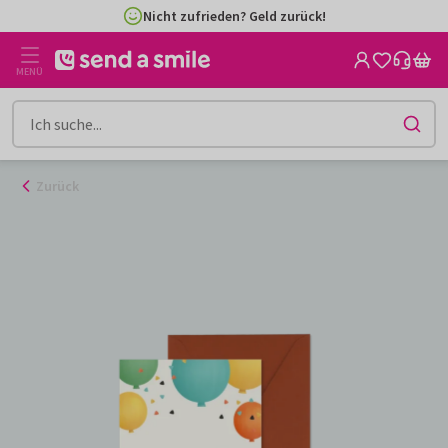
Zum
Nicht zufrieden? Geld zurück!
Inhalt
gehen
MENÜ
Zurück