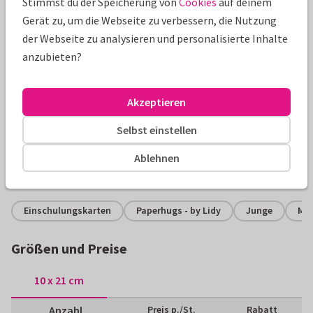
Stimmst du der Speicherung von
Cookies
auf deinem
Gerät zu, um die Webseite zu verbessern, die Nutzung
der Webseite zu analysieren und personalisierte Inhalte
anzubieten?
Produktinformation
Akzeptieren
Bunte Menükarte zum 1. Schultag mit lustigem Tiger und
Luftballons. Personalisieren Sie die Karte nach Wunsch und
Selbst einstellen
Bedarf!
Ablehnen
Alle Karten können nach Wunsch angepasst werden.
Einschulungskarten
Paperhugs - by Lidy
Junge
Me
Größen und Preise
10 x 21 cm
Anzahl
Preis p./St.
Rabatt