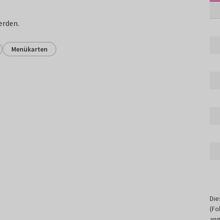
erden.
Menükarten
Die
(Fo
ang