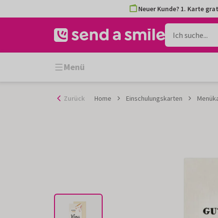
Zum
Neuer Kunde? 1. Karte grat
Inhalt
gehen
Menü
Zurück
Home
Einschulungskarten
Menükar