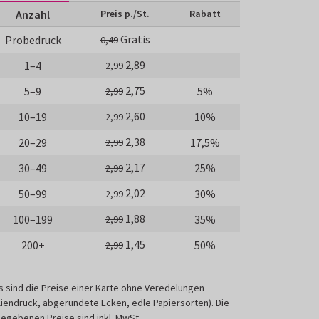
Anzahl
Preis p./St.
Rabatt
Gratis
Probedruck
0,49
2,89
1–4
2,99
2,75
5–9
5%
2,99
2,60
10–19
10%
2,99
2,38
20–29
17,5%
2,99
2,17
30–49
25%
2,99
2,02
50–99
30%
2,99
1,88
100–199
35%
2,99
1,45
200+
50%
2,99
s sind die Preise einer Karte ohne Veredelungen
liendruck, abgerundete Ecken, edle Papiersorten). Die
egebenen Preise sind inkl. MwSt.