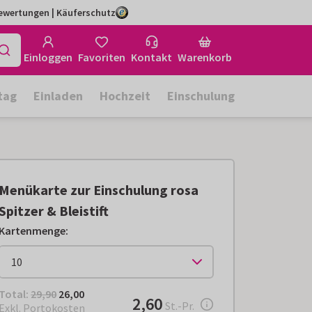
Bewertungen | Käuferschutz
Einloggen
Favoriten
Kontakt
Warenkorb
tag
Einladen
Hochzeit
Einschulung
Menükarte zur Einschulung rosa
Spitzer & Bleistift
Kartenmenge
:
Total:
€ 26,00
Total:
29,90
26,00
€ 2,60
2,60
pro Stück
St.-Pr.
Exkl. Portokosten