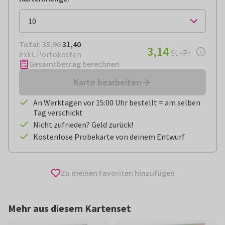
Total:
€ 31,40
Total:
35,90
31,40
€ 3,14
3,14
pro Stück
St.-Pr.
Exkl. Portokosten
Gesamtbetrag berechnen
Karte bearbeiten
An Werktagen vor 15:00 Uhr bestellt = am selben
Tag verschickt
Nicht zufrieden? Geld zurück!
Kostenlose Probekarte von deinem Entwurf
Zu meinen Favoriten hinzufügen
Mehr aus diesem Kartenset