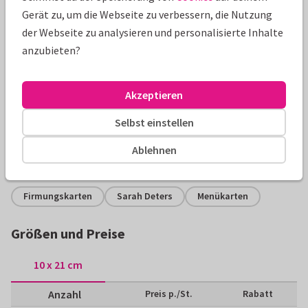
Gerät zu, um die Webseite zu verbessern, die Nutzung
der Webseite zu analysieren und personalisierte Inhalte
anzubieten?
Produktinformation
Moderne Menü-Karte für die Firmungsfeier im Watercolor-
Akzeptieren
Look mit Akzent in Roségold (kein Gold-Druck). Ganz nach
Selbst einstellen
Wunsch gestalten!
Ablehnen
Alle Karten können nach Wunsch angepasst werden.
Firmungskarten
Sarah Deters
Menükarten
Größen und Preise
10 x 21 cm
Anzahl
Preis p./St.
Rabatt