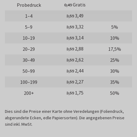
Gratis
Probedruck
0,49
3,49
1–4
3,59
3,32
5–9
5%
3,59
3,14
10–19
10%
3,59
2,88
20–29
17,5%
3,59
2,62
30–49
25%
3,59
2,44
50–99
30%
3,59
2,27
100–199
35%
3,59
1,75
200+
50%
3,59
Dies sind die Preise einer Karte ohne Veredelungen (Foliendruck,
abgerundete Ecken, edle Papiersorten). Die angegebenen Preise
sind inkl. MwSt.