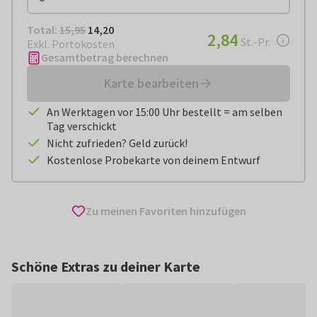
Total:
€ 14,20
Total:
15,95
14,20
€ 2,84
2,84
pro Stück
St.-Pr.
Exkl. Portokosten
Gesamtbetrag berechnen
Karte bearbeiten
An Werktagen vor 15:00 Uhr bestellt = am selben
Tag verschickt
Nicht zufrieden? Geld zurück!
Kostenlose Probekarte von deinem Entwurf
Zu meinen Favoriten hinzufügen
Schöne Extras zu deiner Karte