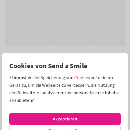
Produktinformation
Cookies von Send a Smile
Moderne Fotokarte, um zum Ruhestand zu gratulieren und
sich für die gemeinsame Zeit zu bedanken! Fotocollage,
Stimmst du der Speicherung von
Cookies
auf deinem
Texte und Hintergrundfarbe anpassbar.
Gerät zu, um die Webseite zu verbessern, die Nutzung
der Webseite zu analysieren und personalisierte Inhalte
Alle Karten können nach Wunsch angepasst werden.
anzubieten?
Fotokarten
Renee geeft vorm
Akzeptieren
Größen und Preise