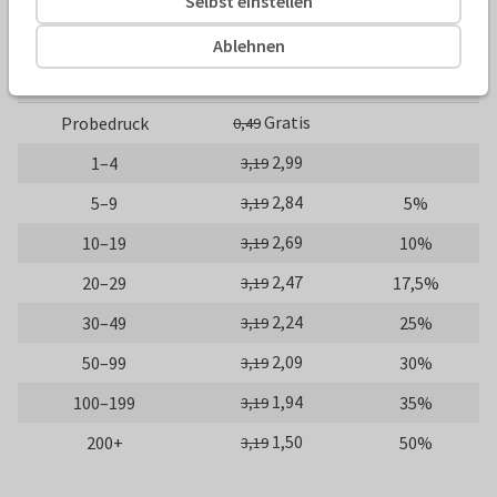
Selbst einstellen
10 x 15 cm
15 x 21 cm
21 x 30 cm
Ablehnen
Anzahl
Preis p./St.
Rabatt
Gratis
Probedruck
0,49
2,99
1–4
3,19
2,84
5–9
5%
3,19
2,69
10–19
10%
3,19
2,47
20–29
17,5%
3,19
2,24
30–49
25%
3,19
2,09
50–99
30%
3,19
1,94
100–199
35%
3,19
1,50
200+
50%
3,19