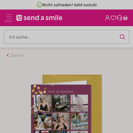
Zum
Nicht zufrieden? Geld zurück!
Inhalt
gehen
MENÜ
Zurück