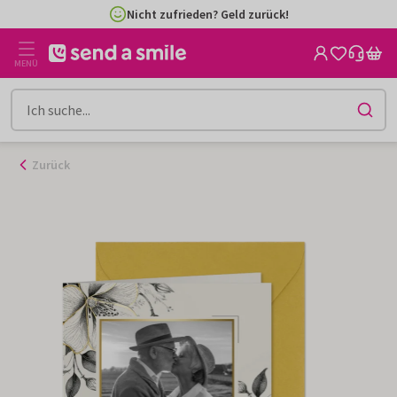
Zum
Nicht zufrieden? Geld zurück!
Inhalt
gehen
MENÜ
Zurück