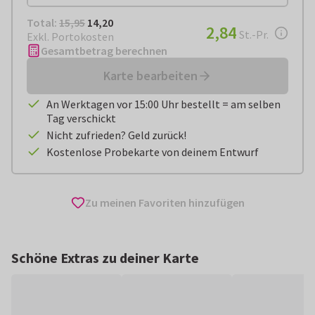
Total:
€ 14,20
Total:
15,95
14,20
€ 2,84
2,84
pro Stück
St.-Pr.
Exkl. Portokosten
Gesamtbetrag berechnen
Karte bearbeiten
An Werktagen vor 15:00 Uhr bestellt = am selben
Tag verschickt
Nicht zufrieden? Geld zurück!
Kostenlose Probekarte von deinem Entwurf
Zu meinen Favoriten hinzufügen
Schöne Extras zu deiner Karte