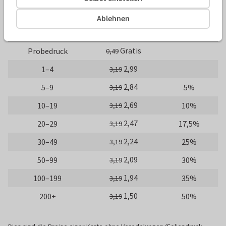
10 x 10 cm
14 x 14 cm
21 x 21 cm
Ablehnen
Anzahl
Preis p./St.
Rabatt
Gratis
Probedruck
0,49
2,99
1–4
3,19
2,84
5–9
5%
3,19
2,69
10–19
10%
3,19
2,47
20–29
17,5%
3,19
2,24
30–49
25%
3,19
2,09
50–99
30%
3,19
1,94
100–199
35%
3,19
1,50
200+
50%
3,19