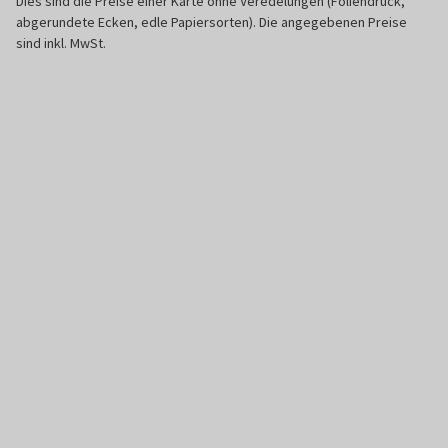
Dies sind die Preise einer Karte ohne Veredelungen (Foliendruck,
abgerundete Ecken, edle Papiersorten). Die angegebenen Preise
sind inkl. MwSt.