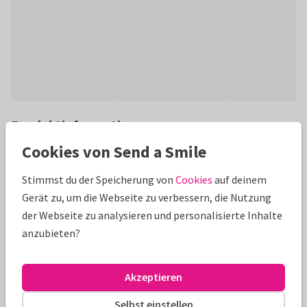
Produktinformation
Cookies von Send a Smile
Edle Fotokarte als Glückwünsche zum Hochzeitsjubiläum,
umgeben von Blumen mit Goldakzenten. (Für quadratische
Stimmst du der Speicherung von
Cookies
auf deinem
Karten fallen extra Portokosten an.)
Gerät zu, um die Webseite zu verbessern, die Nutzung
der Webseite zu analysieren und personalisierte Inhalte
Alle Karten können nach Wunsch angepasst werden.
anzubieten?
Fotokarten
Tirza
Akzeptieren
Größen und Preise
Selbst einstellen