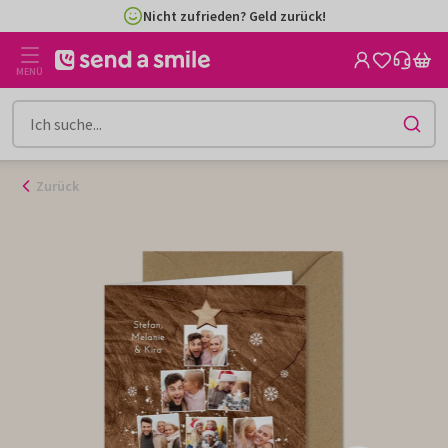
Zum
Nicht zufrieden? Geld zurück!
Inhalt
gehen
MENÜ
Zurück