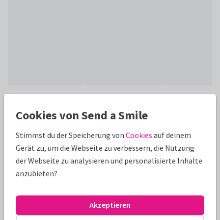
Produktinformation
Cookies von Send a Smile
Fotocollage-Weihnachtskarte mit vielen eigenen Bildern in
der Form eines Weihnachtsbaumes auf Holzhintergrund.
Stimmst du der Speicherung von
Cookies
auf deinem
Vorlage nach Wunsch gestalten!
Gerät zu, um die Webseite zu verbessern, die Nutzung
der Webseite zu analysieren und personalisierte Inhalte
Alle Karten können nach Wunsch angepasst werden.
anzubieten?
Fotokarten
Paperhugs - by Lidy
Akzeptieren