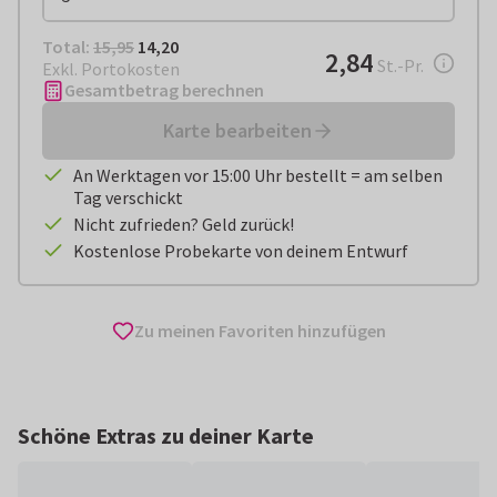
Total:
€ 14,20
Total:
15,95
14,20
€ 2,84
2,84
pro Stück
St.-Pr.
Exkl. Portokosten
Gesamtbetrag berechnen
Karte bearbeiten
An Werktagen vor 15:00 Uhr bestellt = am selben
Tag verschickt
Nicht zufrieden? Geld zurück!
Kostenlose Probekarte von deinem Entwurf
Zu meinen Favoriten hinzufügen
Schöne Extras zu deiner Karte