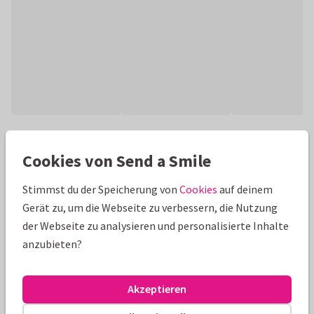
Produktinformation
Cookies von Send a Smile
Foto-Weihnachtskarte mit Weihnachtsbaumanhänger. Nur
eigene Fotos hochladen & Namen anpassen! (Für
Stimmst du der Speicherung von
Cookies
auf deinem
quadratische Karten fallen extra Portokosten an.)
Gerät zu, um die Webseite zu verbessern, die Nutzung
der Webseite zu analysieren und personalisierte Inhalte
Alle Karten können nach Wunsch angepasst werden.
anzubieten?
Fotokarten
Paperhugs - by Lidy
Akzeptieren
Größen und Preise