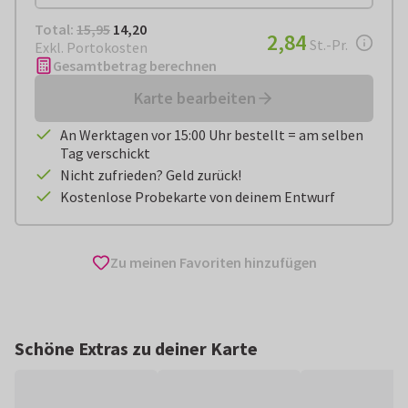
Total:
€ 14,20
Total:
15,95
14,20
€ 2,84
2,84
pro Stück
St.-Pr.
Exkl. Portokosten
Gesamtbetrag berechnen
Karte bearbeiten
An Werktagen vor 15:00 Uhr bestellt = am selben
Tag verschickt
Nicht zufrieden? Geld zurück!
Kostenlose Probekarte von deinem Entwurf
Zu meinen Favoriten hinzufügen
Schöne Extras zu deiner Karte