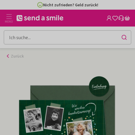
Zum
Nicht zufrieden? Geld zurück!
Inhalt
gehen
MENÜ
Zurück