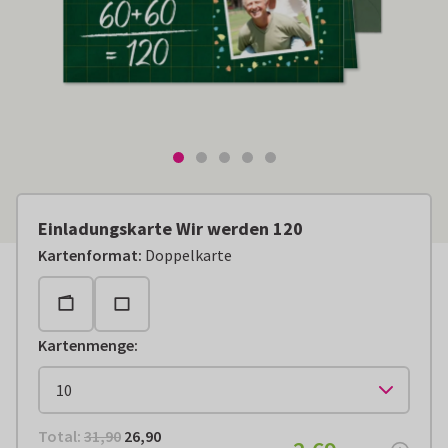
Einladungskarte Wir werden 120
Kartenformat
:
Doppelkarte
Kartenmenge
:
Total:
€ 26,90
Total:
31,90
26,90
€ 2,69
pro Stück