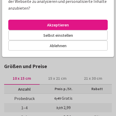
der Webseite zu analysieren und personalisierte Inhalte
Produktinformation
anzubieten?
Tolle Einladungskarte zum gemeinsamen 60+60=120
Geburtstag. Mit Platz für zwei Kinderfotos und einem
Akzeptieren
aktuellem Foto.
Selbst einstellen
Alle Karten können nach Wunsch angepasst werden.
Ablehnen
Geburtstagseinladungen
Kaatje's Design
60. Geburtsta
Größen und Preise
10 x 15 cm
15 x 21 cm
21 x 30 cm
Anzahl
Preis p./St.
Rabatt
Gratis
Probedruck
0,49
2,99
1–4
3,19