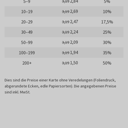
2,84
5–9
5%
3,19
2,69
10–19
10%
3,19
2,47
20–29
17,5%
3,19
2,24
30–49
25%
3,19
2,09
50–99
30%
3,19
1,94
100–199
35%
3,19
1,50
200+
50%
3,19
Dies sind die Preise einer Karte ohne Veredelungen (Foliendruck,
abgerundete Ecken, edle Papiersorten). Die angegebenen Preise
sind inkl. MwSt.