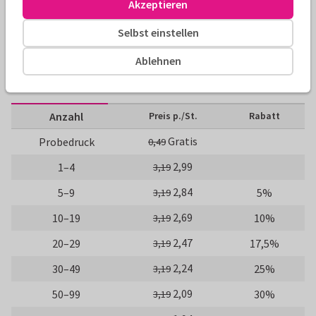
Akzeptieren
Geburtstagseinladungen
AnoukS
40. Geburtstag
F
Selbst einstellen
Größen und Preise
Ablehnen
10 x 15 cm
15 x 21 cm
21 x 30 cm
Anzahl
Preis p./St.
Rabatt
Gratis
Probedruck
0,49
2,99
1–4
3,19
2,84
5–9
5%
3,19
2,69
10–19
10%
3,19
2,47
20–29
17,5%
3,19
2,24
30–49
25%
3,19
2,09
50–99
30%
3,19