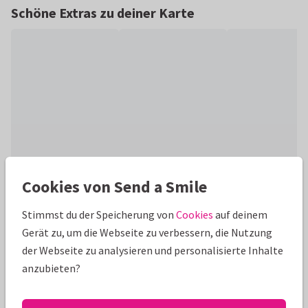
Schöne Extras zu deiner Karte
Cookies von Send a Smile
Produktinformation
Stimmst du der Speicherung von
Cookies
auf deinem
Stilvolle Einladungskarte zum Geburtstag mit Foto,
Gerät zu, um die Webseite zu verbessern, die Nutzung
Ginkgoblättern und Elementen in goldenem Foliendruck.
der Webseite zu analysieren und personalisierte Inhalte
Nur noch Texte anpassen und fertig!
anzubieten?
Alle Karten können nach Wunsch angepasst werden.