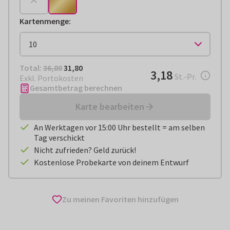
Kartenmenge
:
Total:
€ 31,80
Total:
36,80
31,80
€ 3,18
3,18
pro Stück
St.-Pr.
Exkl. Portokosten
Gesamtbetrag berechnen
Karte bearbeiten
An Werktagen vor 15:00 Uhr bestellt = am selben
Tag verschickt
Nicht zufrieden? Geld zurück!
Kostenlose Probekarte von deinem Entwurf
Zu meinen Favoriten hinzufügen