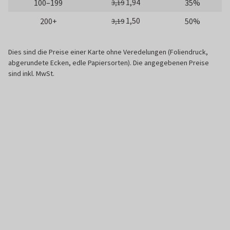
1,94
100–199
35%
3,19
1,50
200+
50%
3,19
Dies sind die Preise einer Karte ohne Veredelungen (Foliendruck,
abgerundete Ecken, edle Papiersorten). Die angegebenen Preise
sind inkl. MwSt.