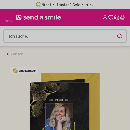
Zum
Nicht zufrieden? Geld zurück!
Inhalt
gehen
MENÜ
Zurück
Foliendruck
Foliendruck
Foliendruck
Foliendruck
Foliendruck