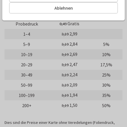
10 x 15 cm
15 x 21 cm
21 x 30 cm
Ablehnen
Anzahl
Preis p./St.
Rabatt
Gratis
Probedruck
0,49
2,99
1–4
3,19
2,84
5–9
5%
3,19
2,69
10–19
10%
3,19
2,47
20–29
17,5%
3,19
2,24
30–49
25%
3,19
2,09
50–99
30%
3,19
1,94
100–199
35%
3,19
1,50
200+
50%
3,19
Dies sind die Preise einer Karte ohne Veredelungen (Foliendruck,