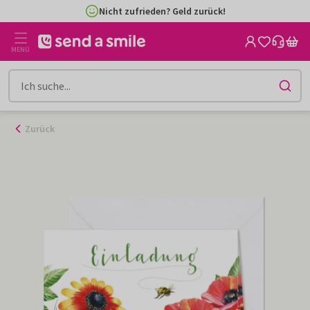
Zum
Nicht zufrieden? Geld zurück!
Inhalt
gehen
MENÜ
Zurück