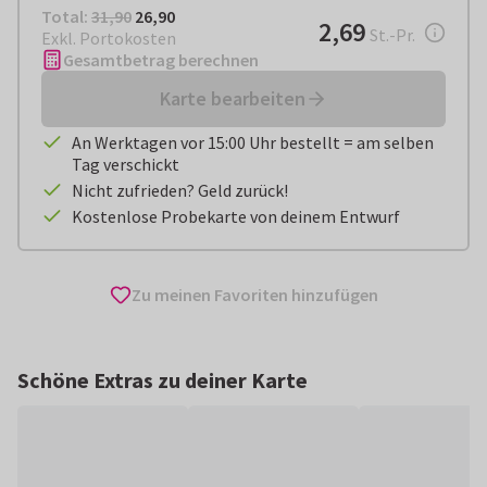
Total:
€ 26,90
Total:
31,90
26,90
€ 2,69
2,69
pro Stück
St.-Pr.
Exkl. Portokosten
Gesamtbetrag berechnen
Karte bearbeiten
An Werktagen vor 15:00 Uhr bestellt = am selben
Tag verschickt
Nicht zufrieden? Geld zurück!
Kostenlose Probekarte von deinem Entwurf
Zu meinen Favoriten hinzufügen
Schöne Extras zu deiner Karte