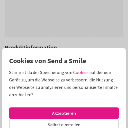
Produktinformation
Farbenfrohe Geburtstagseinladung in klassischem Look mit
Cookies von Send a Smile
frühlingshafter Blumenwiese und Biene. Nur eigene Texte
Stimmst du der Speicherung von
Cookies
auf deinem
einsetzen!
Gerät zu, um die Webseite zu verbessern, die Nutzung
Alle Karten können nach Wunsch angepasst werden.
der Webseite zu analysieren und personalisierte Inhalte
anzubieten?
Geburtstagseinladungen
Kaatje's Design
60. Geburtsta
Akzeptieren
Größen und Preise
Selbst einstellen