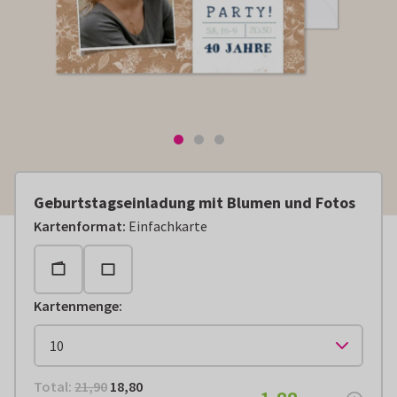
Geburtstagseinladung mit Blumen und Fotos
Kartenformat
:
Einfachkarte
Kartenmenge
:
Total:
€ 18,80
Total:
21,90
18,80
€ 1,88
pro Stück