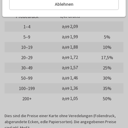
Ablehnen
Anzahl
Preis p./St.
Rabatt
Gratis
Probedruck
0,49
2,09
1–4
2,19
1,99
5–9
5%
2,19
1,88
10–19
10%
2,19
1,72
20–29
17,5%
2,19
1,57
30–49
25%
2,19
1,46
50–99
30%
2,19
1,36
100–199
35%
2,19
1,05
200+
50%
2,19
Dies sind die Preise einer Karte ohne Veredelungen (Foliendruck,
abgerundete Ecken, edle Papiersorten). Die angegebenen Preise
sind inkl. MwSt.