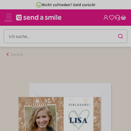
Zum
Nicht zufrieden? Geld zurück!
Inhalt
gehen
MENÜ
Zurück