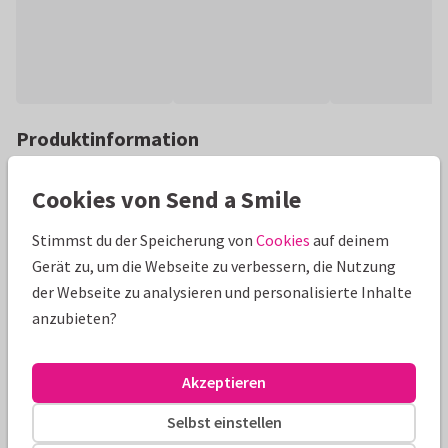
Produktinformation
Eine hippe Geburtstagseinladung mit austauschbarem Alter,
Cookies von Send a Smile
Blumen und Fotos auf der Innenseite. Einfach Fotos und Text
einfügen!
Stimmst du der Speicherung von
Cookies
auf deinem
Gerät zu, um die Webseite zu verbessern, die Nutzung
Alle Karten können nach Wunsch angepasst werden.
der Webseite zu analysieren und personalisierte Inhalte
anzubieten?
Geburtstagseinladungen
ilse
40. Geburtstag
Frau
Größen und Preise
Akzeptieren
Selbst einstellen
10 x 15 cm
15 x 21 cm
21 x 30 cm