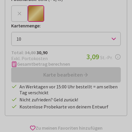
+
€ 0,49
Kartenmenge
:
Total:
€ 30,90
Total:
34,80
30,90
€ 3,09
3,09
pro Stück
St.-Pr.
Exkl. Portokosten
Gesamtbetrag berechnen
Karte bearbeiten
An Werktagen vor 15:00 Uhr bestellt = am selben
Tag verschickt
Nicht zufrieden? Geld zurück!
Kostenlose Probekarte von deinem Entwurf
Zu meinen Favoriten hinzufügen