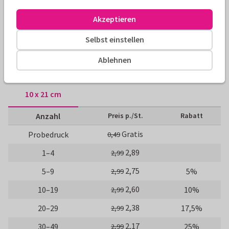
Alle Karten können nach Wunsch angepasst werden.
Akzeptieren
Selbst einstellen
Geburtstagseinladungen
Manique
80. Geburtstag
Ablehnen
Größen und Preise
10 x 21 cm
Anzahl
Preis p./St.
Rabatt
Gratis
Probedruck
0,49
2,89
1–4
2,99
2,75
5–9
5%
2,99
2,60
10–19
10%
2,99
2,38
20–29
17,5%
2,99
2,17
30–49
25%
2,99