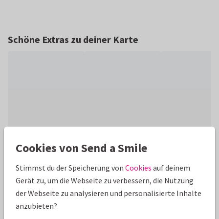
Schöne Extras zu deiner Karte
Cookies von Send a Smile
Produktinformation
Stimmst du der Speicherung von
Cookies
auf deinem
Gerät zu, um die Webseite zu verbessern, die Nutzung
Elegante Menükarte in Aquarelloptik mit Blumen im
der Webseite zu analysieren und personalisierte Inhalte
Goldlook, optional mit goldenem Foliendruck.
anzubieten?
Menüvorschläge ganz einfach anpassen und gestalten.