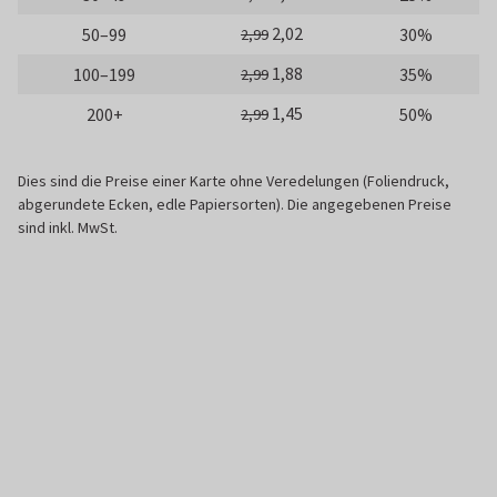
2,02
50–99
30%
2,99
1,88
100–199
35%
2,99
1,45
200+
50%
2,99
Dies sind die Preise einer Karte ohne Veredelungen (Foliendruck,
abgerundete Ecken, edle Papiersorten). Die angegebenen Preise
sind inkl. MwSt.