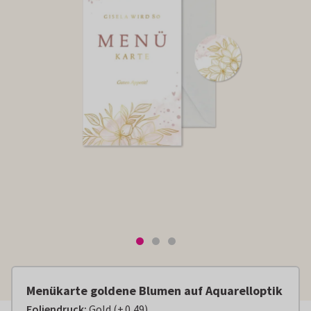
Menükarte goldene Blumen auf Aquarelloptik
Foliendruck
:
Gold
(
+
0,49
)