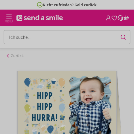
Zum
Nicht zufrieden? Geld zurück!
Inhalt
gehen
MENÜ
Zurück