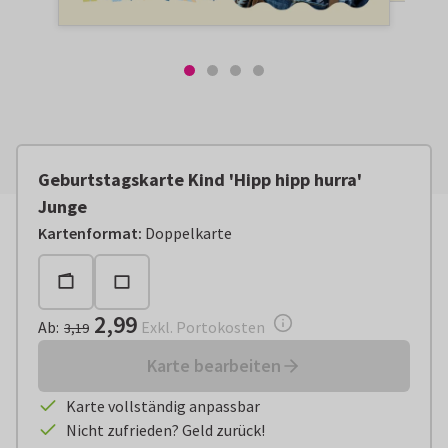
Geburtstagskarte Kind 'Hipp hipp hurra'
Junge
Ab:
€ 2,99
Exkl. Portokosten
Kartenformat
:
Doppelkarte
2,99
Ab
:
Exkl. Portokosten
3,19
Karte bearbeiten
Karte vollständig anpassbar
Nicht zufrieden? Geld zurück!