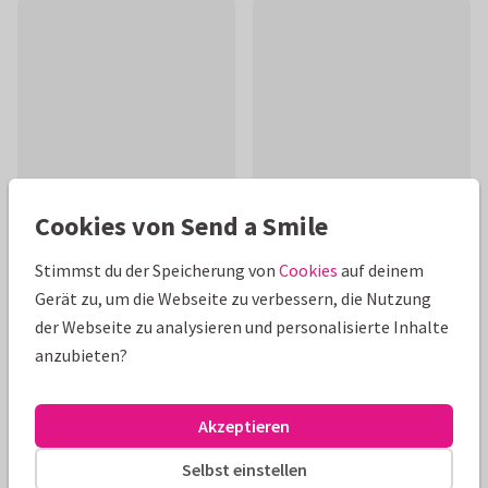
Cookies von Send a Smile
Stimmst du der Speicherung von
Cookies
auf deinem
Produktinformation
Gerät zu, um die Webseite zu verbessern, die Nutzung
der Webseite zu analysieren und personalisierte Inhalte
Fröhliche Geburtstagskarte mit Aufschrift 'Hipp hipp hurra'
anzubieten?
und kleinen Ornamenten; Luftballon, Girlande, Geschenke,
Kuchen, Partyhut. Frei anpassbar!
Akzeptieren
Alle Karten können nach Wunsch angepasst werden.
Selbst einstellen