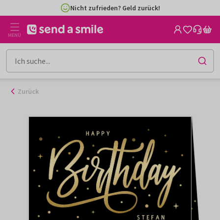
Zum
Nicht zufrieden? Geld zurück!
Inhalt
gehen
MENÜ
Zurück