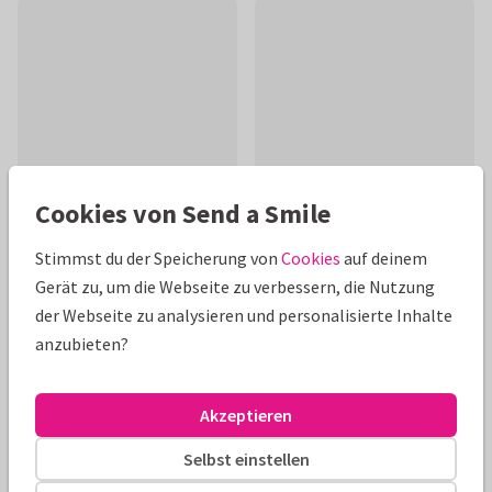
Cookies von Send a Smile
Stimmst du der Speicherung von
Cookies
auf deinem
Gerät zu, um die Webseite zu verbessern, die Nutzung
Produktinformation
der Webseite zu analysieren und personalisierte Inhalte
Geburtstagskarte in Schwarz-Gold-Look (kein Golddruck)
anzubieten?
und Text 'Happy Birthday'. Einfach zu gestalten!
Akzeptieren
Alle Karten können nach Wunsch angepasst werden.
Selbst einstellen
Geburtstagskarten
ilse
Männlich