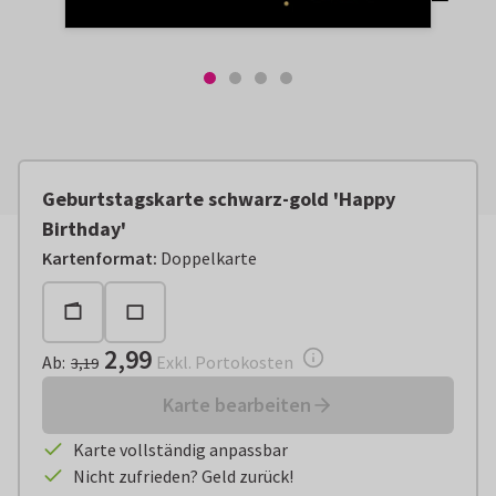
Geburtstagskarte schwarz-gold 'Happy
Birthday'
Ab:
€ 2,99
Exkl. Portokosten
Kartenformat
:
Doppelkarte
2,99
Ab
:
Exkl. Portokosten
3,19
Karte bearbeiten
Karte vollständig anpassbar
Nicht zufrieden? Geld zurück!