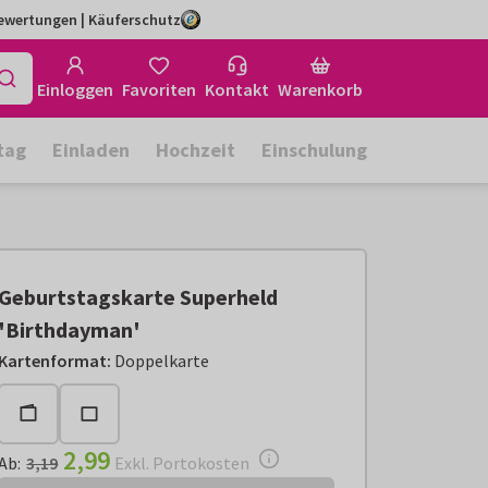
Bewertungen | Käuferschutz
Einloggen
Favoriten
Kontakt
Warenkorb
tag
Einladen
Hochzeit
Einschulung
Geburtstagskarte Superheld
'Birthdayman'
Ab:
€ 2,99
Exkl. Portokosten
Kartenformat
:
Doppelkarte
2,99
Ab
:
3,19
Exkl. Portokosten