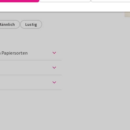
erden.
Männlich
Lustig
 Papiersorten