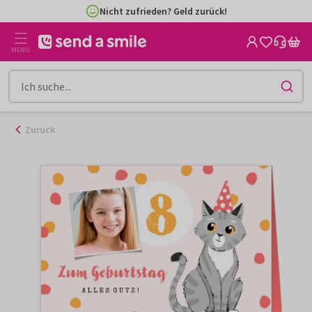
Zum
Nicht zufrieden? Geld zurück!
Inhalt
gehen
MENÜ
Zurück