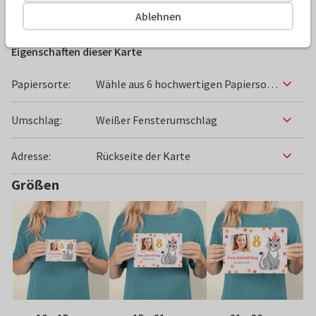
Geburtstagskarten
Paperhugs - by Lidy
Kind
Weibl
Ablehnen
Eigenschaften dieser Karte
Papiersorte:
Wähle aus 6 hochwertigen Papiersorten
Umschlag:
Weißer Fensterumschlag
Adresse:
Rückseite der Karte
Größen