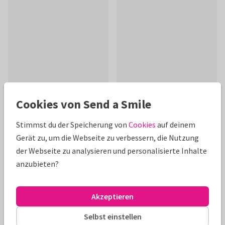
Cookies von Send a Smile
Stimmst du der Speicherung von
Cookies
auf deinem
Produktinformation
Gerät zu, um die Webseite zu verbessern, die Nutzung
der Webseite zu analysieren und personalisierte Inhalte
Glückwunschkarte für Kinder zum Geburtstag mit eigenem
anzubieten?
Foto und lustiger Katze. Alle Texte können frei bearbeitet
werden.
Akzeptieren
Alle Karten können nach Wunsch angepasst werden.
Selbst einstellen