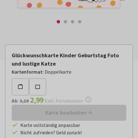
Glückwunschkarte Kinder Geburtstag Foto
und lustige Katze
Ab:
€ 2,99
Exkl. Portokosten
Kartenformat
:
Doppelkarte
2,99
Ab
:
3,19
Exkl. Portokosten
Karte bearbeiten
Karte vollständig anpassbar
Nicht zufrieden? Geld zurück!