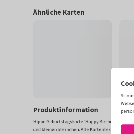
Ähnliche Karten
Coo
Stimm
Websei
Produktinformation
person
Hippe Geburtstagskarte 'Happy Birthday' mit pe
und kleinen Sternchen. Alle Kartentexte frei anp