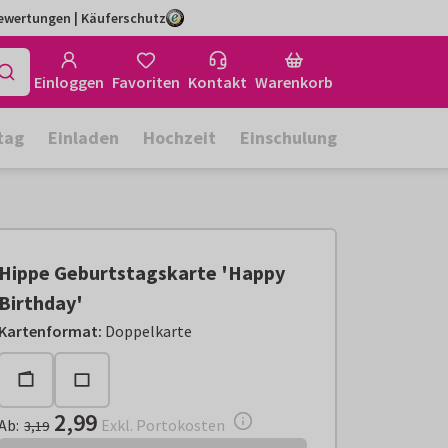
Bewertungen | Käuferschutz
Einloggen
Favoriten
Kontakt
Warenkorb
tag
Einladen
Hochzeit
Einschulung
Hippe Geburtstagskarte 'Happy
Birthday'
Ab:
€ 2,99
Exkl. Portokosten
Kartenformat
:
Doppelkarte
2,99
Ab
:
Exkl. Portokosten
3,19