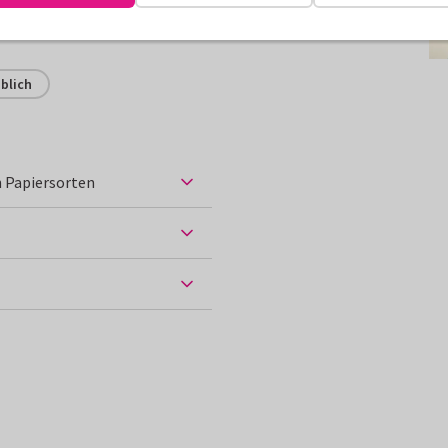
erden.
blich
 Papiersorten