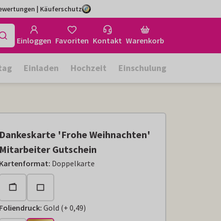
Bewertungen | Käuferschutz
Einloggen
Favoriten
Kontakt
Warenkorb
tag
Einladen
Hochzeit
Einschulung
Dankeskarte 'Frohe Weihnachten'
Mitarbeiter Gutschein
Kartenformat
:
Doppelkarte
Foliendruck
:
Gold
(
+
0,49
)
+
€ 0,49