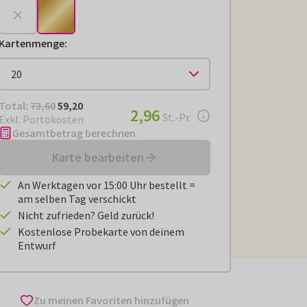
Kartenmenge
:
Total:
€ 59,20
Total:
73,60
59,20
€ 2,96
2,96
pro Stück
St.-Pr.
Exkl. Portokosten
Gesamtbetrag berechnen
Karte bearbeiten
An Werktagen vor 15:00 Uhr bestellt =
am selben Tag verschickt
Nicht zufrieden? Geld zurück!
Kostenlose Probekarte von deinem
Entwurf
Zu meinen Favoriten hinzufügen