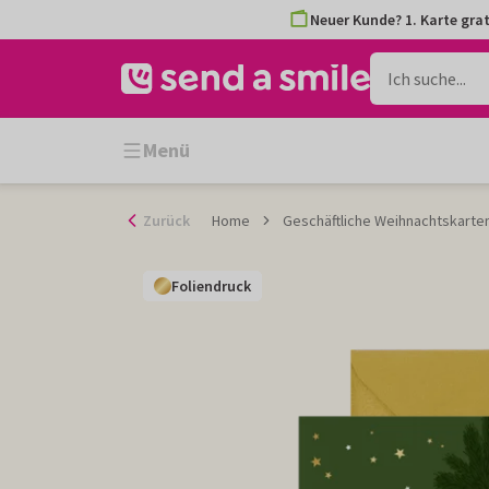
Zum
Neuer Kunde? 1. Karte grat
Inhalt
gehen
Menü
Zurück
Home
Geschäftliche Weihnachtskarte
Foliendruck
Foliendruck
Foliendruck
Foliendruck
Foliendruck