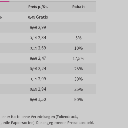
Preis p./St.
Rabatt
Gratis
ck
0,49
2,99
3,19
2,84
5%
3,19
2,69
10%
3,19
2,47
17,5%
3,19
2,24
25%
3,19
2,09
30%
3,19
1,94
35%
3,19
1,50
50%
3,19
e einer Karte ohne Veredelungen (Foliendruck,
 edle Papiersorten). Die angegebenen Preise sind inkl.