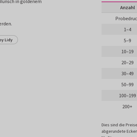
 Wunsch in goldenem
Anzahl
Probedru
erden.
1–4
by Lidy
5–9
10–19
20–29
30–49
50–99
100–199
200+
Dies sind die Preis
abgerundete Ecken,