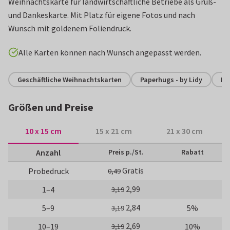
Weihnachtskarte für landwirtschaftliche Betriebe als Gruß-
und Dankeskarte. Mit Platz für eigene Fotos und nach
Wunsch mit goldenem Foliendruck.
Alle Karten können nach Wunsch angepasst werden.
Geschäftliche Weihnachtskarten
Paperhugs - by Lidy
Ku
Größen und Preise
10 x 15 cm
15 x 21 cm
21 x 30 cm
Anzahl
Preis p./St.
Rabatt
Gratis
Probedruck
0,49
2,99
1–4
3,19
2,84
5–9
5%
3,19
2,69
10–19
10%
3,19