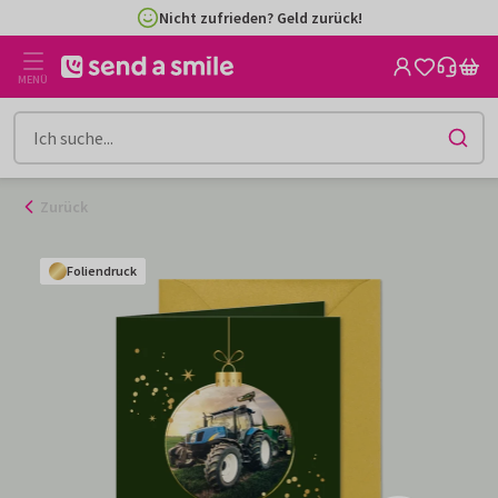
Zum
Nicht zufrieden? Geld zurück!
Inhalt
gehen
MENÜ
Zurück
Foliendruck
Foliendruck
Foliendruck
Foliendruck
Foliendruck