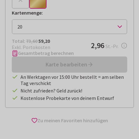
Kartenmenge
:
Total:
€ 59,20
Total:
73,60
59,20
€ 2,96
2,96
pro Stück
St.-Pr.
Exkl. Portokosten
Gesamtbetrag berechnen
Karte bearbeiten
An Werktagen vor 15:00 Uhr bestellt = am selben
Tag verschickt
Nicht zufrieden? Geld zurück!
Kostenlose Probekarte von deinem Entwurf
Zu meinen Favoriten hinzufügen