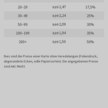
2,47
20–29
17,5%
3,19
2,24
30–49
25%
3,19
2,09
50–99
30%
3,19
1,94
100–199
35%
3,19
1,50
200+
50%
3,19
Dies sind die Preise einer Karte ohne Veredelungen (Foliendruck,
abgerundete Ecken, edle Papiersorten). Die angegebenen Preise
sind inkl. MwSt.