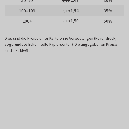
2,09
50–99
30%
3,19
1,94
100–199
35%
3,19
1,50
200+
50%
3,19
Dies sind die Preise einer Karte ohne Veredelungen (Foliendruck,
abgerundete Ecken, edle Papiersorten). Die angegebenen Preise
sind inkl. MwSt.