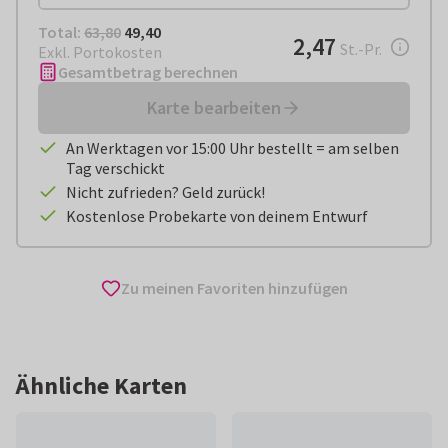
Total:
€ 49,40
Total:
63,80
49,40
€ 2,47
2,47
pro Stück
St.-Pr.
Exkl. Portokosten
Gesamtbetrag berechnen
Karte bearbeiten
An Werktagen vor 15:00 Uhr bestellt = am selben
Tag verschickt
Nicht zufrieden? Geld zurück!
Kostenlose Probekarte von deinem Entwurf
Zu meinen Favoriten hinzufügen
Ähnliche Karten