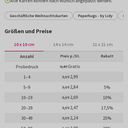
Alle Karten können nach Wunsch angepasst werden.
Geschäftliche Weihnachtskarten
Paperhugs - by Lidy
Ku
Größen und Preise
10 x 10 cm
14 x 14 cm
21 x 21 cm
Anzahl
Preis p./St.
Rabatt
Gratis
Probedruck
0,49
2,99
1–4
3,19
2,84
5–9
5%
3,19
2,69
10–19
10%
3,19
2,47
20–29
17,5%
3,19
2,24
30–49
25%
3,19