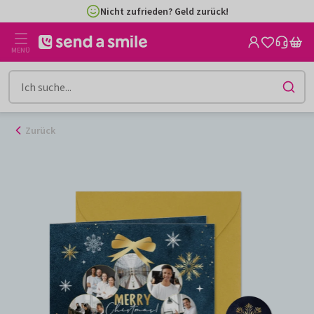
Zum
Nicht zufrieden? Geld zurück!
Inhalt
gehen
MENÜ
Zurück