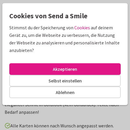
Schöne Extras zu deiner Karte
Cookies von Send a Smile
Stimmst du der Speicherung von
Cookies
auf deinem
Gerät zu, um die Webseite zu verbessern, die Nutzung
der Webseite zu analysieren und personalisierte Inhalte
anzubieten?
Akzeptieren
Selbst einstellen
Produktinformation
Ablehnen
Dankeskarte zu Weihnachten für Mitarbeiter. Design mit
eleganter Schrift in Goldlook (kein Golddruck). Texte nach
Bedarf anpassen!
Alle Karten können nach Wunsch angepasst werden.