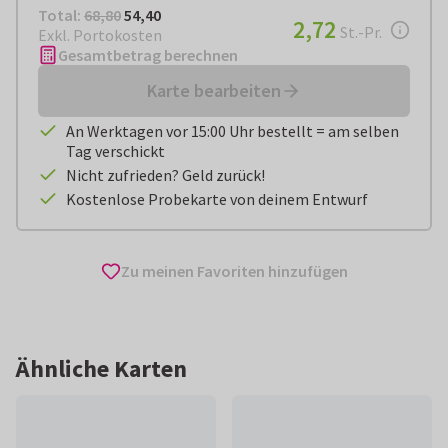
Total:
€ 54,40
Total:
68,80
54,40
€ 2,72
2,72
pro Stück
St.-Pr.
Exkl. Portokosten
Gesamtbetrag berechnen
Karte bearbeiten
An Werktagen vor 15:00 Uhr bestellt = am selben
Tag verschickt
Nicht zufrieden? Geld zurück!
Kostenlose Probekarte von deinem Entwurf
Zu meinen Favoriten hinzufügen
Ähnliche Karten