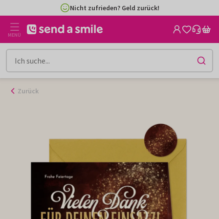
Zum
Nicht zufrieden? Geld zurück!
Inhalt
gehen
MENÜ
Zurück