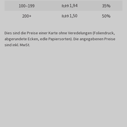
1,94
100–199
35%
3,19
1,50
200+
50%
3,19
Dies sind die Preise einer Karte ohne Veredelungen (Foliendruck,
abgerundete Ecken, edle Papiersorten). Die angegebenen Preise
sind inkl. MwSt.