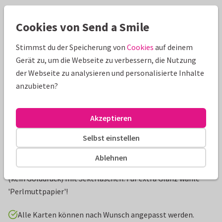
Schöne Extras zu deiner Karte
Cookies von Send a Smile
Stimmst du der Speicherung von
Cookies
auf deinem
Gerät zu, um die Webseite zu verbessern, die Nutzung
der Webseite zu analysieren und personalisierte Inhalte
anzubieten?
Akzeptieren
Selbst einstellen
Produktinformation
Ablehnen
Einladung zu einer Firmen-Weihnachtsfeier in Goldoptik
(kein Golddruck) mit Sektflaschen. Für extra Glanz wähle
'Perlmuttpapier'!
Alle Karten können nach Wunsch angepasst werden.