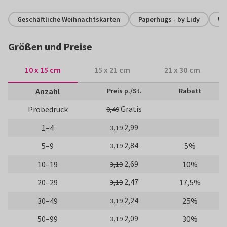
Geschäftliche Weihnachtskarten
Paperhugs - by Lidy
We
Größen und Preise
10 x 15 cm
15 x 21 cm
21 x 30 cm
Anzahl
Preis p./St.
Rabatt
Gratis
Probedruck
0,49
2,99
1–4
3,19
2,84
5–9
5%
3,19
2,69
10–19
10%
3,19
2,47
20–29
17,5%
3,19
2,24
30–49
25%
3,19
2,09
50–99
30%
3,19