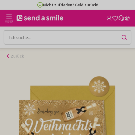
Zum
Nicht zufrieden? Geld zurück!
Inhalt
gehen
MENÜ
Zurück