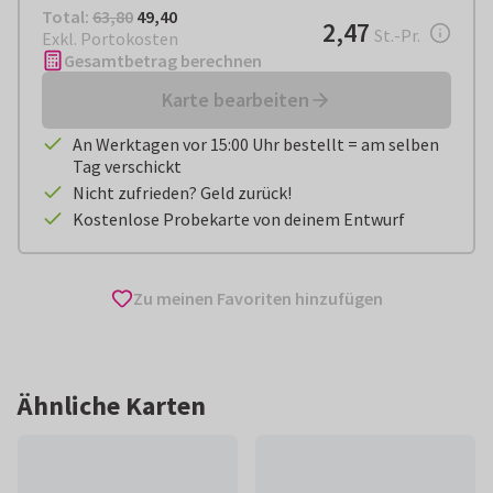
Total:
€ 49,40
Total:
63,80
49,40
€ 2,47
2,47
pro Stück
St.-Pr.
Exkl. Portokosten
Gesamtbetrag berechnen
Karte bearbeiten
An Werktagen vor 15:00 Uhr bestellt = am selben
Tag verschickt
Nicht zufrieden? Geld zurück!
Kostenlose Probekarte von deinem Entwurf
Zu meinen Favoriten hinzufügen
Ähnliche Karten