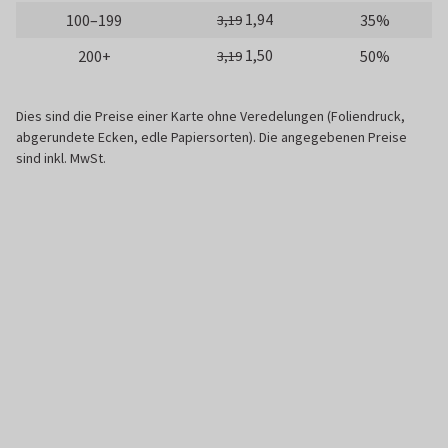
1,94
100–199
35%
3,19
1,50
200+
50%
3,19
Dies sind die Preise einer Karte ohne Veredelungen (Foliendruck,
abgerundete Ecken, edle Papiersorten). Die angegebenen Preise
sind inkl. MwSt.