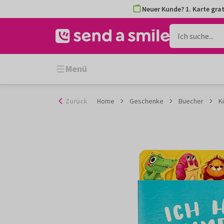
Zum
Neuer Kunde? 1. Karte grat
Inhalt
gehen
Menü
Zurück
Home
Geschenke
Buecher
K