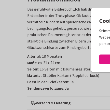
Das gefühlvolle Bilderbuch „Ich hab dich immer li
Entdecker in der Trotzphase. Ob laut wie ein Löw
Coo
vermittelt Kindern auf spielerische Weise die wic
bedingungslos geliebt, genau so, wie du bist! M
Stimm
praktischen Daumenregister ist es der ideale Beg
Websei
stärkt die Bindung zwischen Eltern und Kind. Zu
person
Glückwunschkarte zum Kindergeburtstag wird da
Alter
: ab 18 Monaten
Maße
: ca. 21 x 24 cm
Seiten
: 16 Seiten mit Daumenregister
Material
: Stabiler Karton (Pappbilderbuch)
Passt in den Briefkasten
: Ja
Sendungsverfolgung
: Ja
Versand & Lieferung