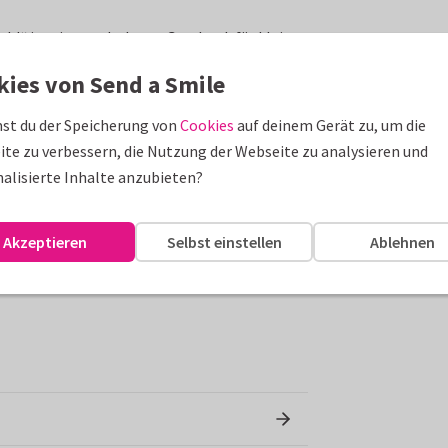
eb!“ ist ein wunderbares Geschenk für kleine
e oder langsam wie eine Schnecke, das Buch
kies von Send a Smile
htigste Botschaft von allen: Du wirst
it seinen humorvollen Reimen und dem
st du der Speicherung von
Cookies
auf deinem Gerät zu, um die
leiter für gemütliche Vorlesestunden und
te zu verbessern, die Nutzung der Webseite zu analysieren und
sammen mit einer personalisierten
alisierte Inhalte anzubieten?
s Geschenk extra besonders.
Akzeptieren
Selbst einstellen
Ablehnen