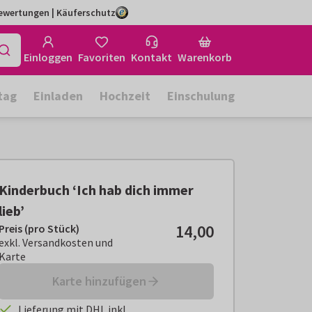
Bewertungen | Käuferschutz
Einloggen
Favoriten
Kontakt
Warenkorb
tag
Einladen
Hochzeit
Einschulung
Kinderbuch ‘Ich hab dich immer
lieb’
14,00
Preis (pro Stück)
Preis (pro Stück):
€ 14,00
exkl. Versandkosten und Karte
exkl. Versandkosten und
Karte
Karte hinzufügen
Lieferung mit DHL inkl.