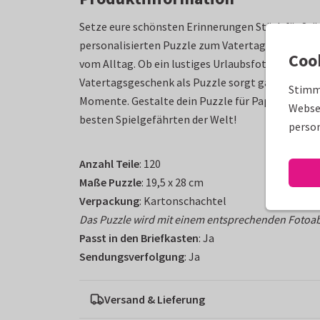
Setze eure schönsten Erinnerungen Stück für St
personalisierten Puzzle zum Vatertag schenkst 
Coo
vom Alltag. Ob ein lustiges Urlaubsfoto oder ein 
Vatertagsgeschenk als Puzzle sorgt garantiert 
Stimm
Momente. Gestalte dein Puzzle für Papa ganz einf
Websei
besten Spielgefährten der Welt!
person
Anzahl Teile
: 120
Maße Puzzle
: 19,5 x 28 cm
Verpackung
: Kartonschachtel
Das Puzzle wird mit einem entsprechenden Fotoabd
Passt in den Briefkasten
: Ja
Sendungsverfolgung
: Ja
Versand & Lieferung