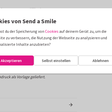
ück neu zusammen! Mit einem
du deinem Papa eine ganz besondere Auszeit
kies von Send a Smile
herzliches Familienfoto: Das
für strahlende Augen und gemeinsame
st du der Speicherung von
Cookies
auf deinem Gerät zu, um die
ach selbst und schaffe ein Unikat für den
te zu verbessern, die Nutzung der Webseite zu analysieren und
alisierte Inhalte anzubieten?
Akzeptieren
Selbst einstellen
Ablehnen
ruck als Vorlage geliefert.