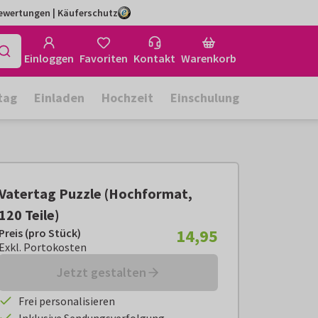
Bewertungen | Käuferschutz
Einloggen
Favoriten
Kontakt
Warenkorb
tag
Einladen
Hochzeit
Einschulung
Vatertag Puzzle (Hochformat,
120 Teile)
14,95
Preis (pro Stück)
Preis (pro Stück):
€ 14,95
Exkl. Portokosten
Exkl. Portokosten
Jetzt gestalten
Frei personalisieren