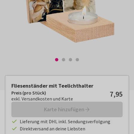
Fliesenständer mit Teelichthalter
7,95
Preis (pro Stück)
Preis (pro Stück):
€ 7,95
exkl. Versandkosten und Karte
exkl. Versandkosten und Karte
Karte hinzufügen
Lieferung mit DHL inkl. Sendungsverfolgung
Direktversand an deine Liebsten