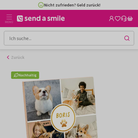
Zum
Nicht zufrieden? Geld zurück!
Inhalt
gehen
MENÜ
Zurück
Nachhaltig