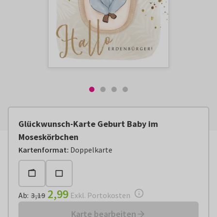
Glückwunsch-Karte Geburt Baby im
Moseskörbchen
Ab:
€ 2,99
Exkl. Portokosten
Kartenformat
:
Doppelkarte
2,99
Ab
:
3,19
Exkl. Portokosten
Karte bearbeiten