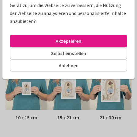
Eigenschaften dieser Karte
Gerät zu, um die Webseite zu verbessern, die Nutzung
der Webseite zu analysieren und personalisierte Inhalte
Papiersorte:
Wähle aus 6 hochwertigen Papiersorten
anzubieten?
Umschlag:
Weißer Fensterumschlag
Akzeptieren
Adresse:
Rückseite der Karte
Selbst einstellen
Größen
Ablehnen
10 x 15 cm
15 x 21 cm
21 x 30 cm