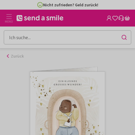
Zum
Nicht zufrieden? Geld zurück!
Inhalt
gehen
MENÜ
Zurück