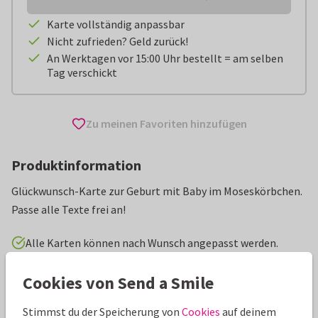
Karte vollständig anpassbar
Nicht zufrieden? Geld zurück!
An Werktagen vor 15:00 Uhr bestellt = am selben
Tag verschickt
Zu meinen Favoriten hinzufügen
Produktinformation
Glückwunsch-Karte zur Geburt mit Baby im Moseskörbchen.
Passe alle Texte frei an!
Alle Karten können nach Wunsch angepasst werden.
Cookies von Send a Smile
Glückwunschkarten
Renee geeft vorm
Geburt
Stimmst du der Speicherung von
Cookies
auf deinem