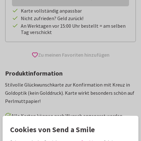
Karte vollständig anpassbar
Nicht zufrieden? Geld zurück!
An Werktagen vor 15:00 Uhr bestellt = am selben
Tag verschickt
Zu meinen Favoriten hinzufügen
Produktinformation
Stilvolle Glückwunschkarte zur Konfirmation mit Kreuz in
Goldoptik (kein Golddruck). Karte wirkt besonders schön auf
Perlmuttpapier!
Alle Karten können nach Wunsch angepasst werden.
Cookies von Send a Smile
Glückwunschkarten
Paperhugs - by Lidy
Konfirmation