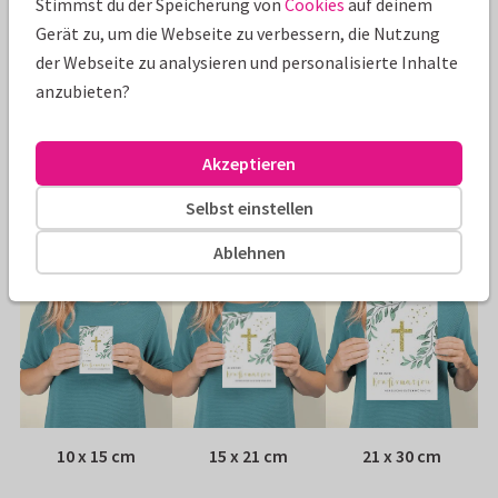
Stimmst du der Speicherung von
Cookies
auf deinem
Gerät zu, um die Webseite zu verbessern, die Nutzung
Eigenschaften dieser Karte
der Webseite zu analysieren und personalisierte Inhalte
Papiersorte:
Wähle aus 6 hochwertigen Papiersorten
anzubieten?
Umschlag:
Weißer Fensterumschlag
Akzeptieren
Adresse:
Rückseite der Karte
Selbst einstellen
Größen
Ablehnen
10 x 15 cm
15 x 21 cm
21 x 30 cm