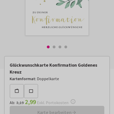
Glückwunschkarte Konfirmation Goldenes
Kreuz
Ab:
€ 2,99
Exkl. Portokosten
Kartenformat
:
Doppelkarte
2,99
Ab
:
3,19
Exkl. Portokosten
Karte bearbeiten