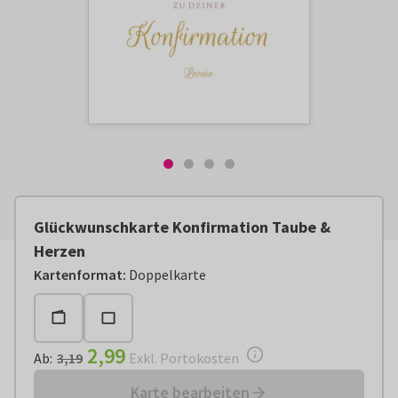
Glückwunschkarte Konfirmation Taube &
Herzen
Ab:
€ 2,99
Exkl. Portokosten
Kartenformat
:
Doppelkarte
2,99
Ab
:
3,19
Exkl. Portokosten
Karte bearbeiten