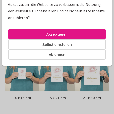
Eigenschaften dieser Karte
Gerät zu, um die Webseite zu verbessern, die Nutzung
der Webseite zu analysieren und personalisierte Inhalte
Papiersorte:
Wähle aus 6 hochwertigen Papiersorten
anzubieten?
Umschlag:
Weißer Fensterumschlag
Akzeptieren
Adresse:
Rückseite der Karte
Selbst einstellen
Größen
Ablehnen
10 x 15 cm
15 x 21 cm
21 x 30 cm