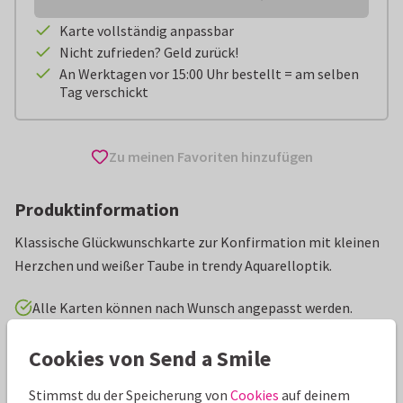
Karte vollständig anpassbar
Nicht zufrieden? Geld zurück!
An Werktagen vor 15:00 Uhr bestellt = am selben
Tag verschickt
Zu meinen Favoriten hinzufügen
Produktinformation
Klassische Glückwunschkarte zur Konfirmation mit kleinen
Herzchen und weißer Taube in trendy Aquarelloptik.
Alle Karten können nach Wunsch angepasst werden.
Cookies von Send a Smile
Glückwunschkarten
Manique
Konfirmation
Stimmst du der Speicherung von
Cookies
auf deinem